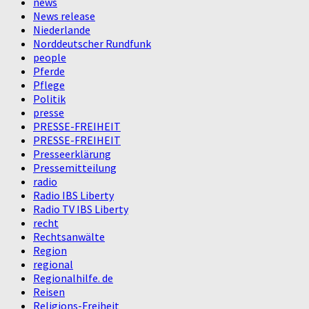
news
News release
Niederlande
Norddeutscher Rundfunk
people
Pferde
Pflege
Politik
presse
PRESSE-FREIHEIT
PRESSE-FREIHEIT
Presseerklärung
Pressemitteilung
radio
Radio IBS Liberty
Radio TV IBS Liberty
recht
Rechtsanwälte
Region
regional
Regionalhilfe. de
Reisen
Religions-Freiheit