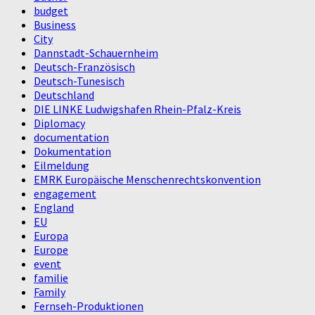
budget
Business
City
Dannstadt-Schauernheim
Deutsch-Französisch
Deutsch-Tunesisch
Deutschland
DIE LINKE Ludwigshafen Rhein-Pfalz-Kreis
Diplomacy
documentation
Dokumentation
Eilmeldung
EMRK Europäische Menschenrechtskonvention
engagement
England
EU
Europa
Europe
event
familie
Family
Fernseh-Produktionen