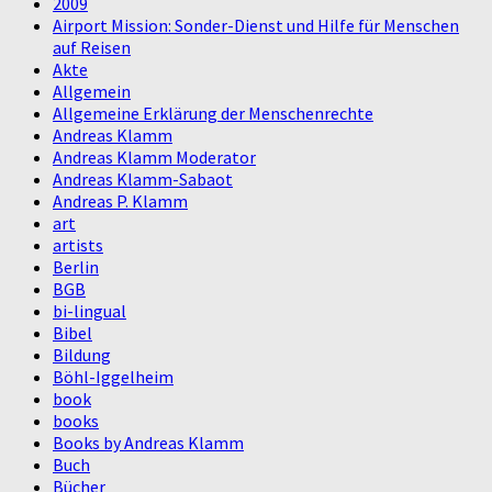
2009
Airport Mission: Sonder-Dienst und Hilfe für Menschen
auf Reisen
Akte
Allgemein
Allgemeine Erklärung der Menschenrechte
Andreas Klamm
Andreas Klamm Moderator
Andreas Klamm-Sabaot
Andreas P. Klamm
art
artists
Berlin
BGB
bi-lingual
Bibel
Bildung
Böhl-Iggelheim
book
books
Books by Andreas Klamm
Buch
Bücher