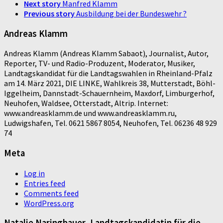
Next story
Manfred Klamm
Previous story
Ausbildung bei der Bundeswehr ?
Andreas Klamm
Andreas Klamm (Andreas Klamm Sabaot), Journalist, Autor,
Reporter, TV- und Radio-Produzent, Moderator, Musiker,
Landtagskandidat für die Landtagswahlen in Rheinland-Pfalz
am 14. März 2021, DIE LINKE, Wahlkreis 38, Mutterstadt, Böhl-
Iggelheim, Dannstadt-Schauernheim, Maxdorf, Limburgerhof,
Neuhofen, Waldsee, Otterstadt, Altrip. Internet:
www.andreasklamm.de und www.andreasklamm.ru,
Ludwigshafen, Tel. 0621 5867 8054, Neuhofen, Tel. 06236 48 929
74
Meta
Log in
Entries feed
Comments feed
WordPress.org
Natalie Naringbauer, Landtagskandidatin für die