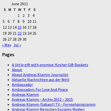
June 2011
S
M
T
W
T
F
S
1
2
3
4
5
6
7
8
9
10
11
12
13
14
15
16
17
18
19
20
21
22
23
24
25
26
27
28
29
30
« May
Jul »
Pages
A little gift with promise: Kosher Gift Baskets
About
About Andreas Klamm Journalist
Aktuelle Nachrichten aus der Welt
Ambassador
Ambassadors For Love And Peace
Andreas Klamm
Andreas Klamm – Archiv 2012 – 2015
Andreas Klamm (Sabaot) TV – Fernsehprogramm
Andreas Klamm Menschen Soziales Medien