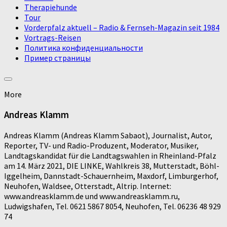
Therapiehunde
Tour
Vorderpfalz aktuell – Radio & Fernseh-Magazin seit 1984
Vortrags-Reisen
Политика конфиденциальности
Пример страницы
More
Andreas Klamm
Andreas Klamm (Andreas Klamm Sabaot), Journalist, Autor,
Reporter, TV- und Radio-Produzent, Moderator, Musiker,
Landtagskandidat für die Landtagswahlen in Rheinland-Pfalz
am 14. März 2021, DIE LINKE, Wahlkreis 38, Mutterstadt, Böhl-
Iggelheim, Dannstadt-Schauernheim, Maxdorf, Limburgerhof,
Neuhofen, Waldsee, Otterstadt, Altrip. Internet:
www.andreasklamm.de und www.andreasklamm.ru,
Ludwigshafen, Tel. 0621 5867 8054, Neuhofen, Tel. 06236 48 929
74