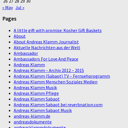
26
27
28
29
30
« May
Jul »
Pages
A little gift with promise: Kosher Gift Baskets
About
About Andreas Klamm Journalist
Aktuelle Nachrichten aus der Welt
Ambassador
Ambassadors For Love And Peace
Andreas Klamm
Andreas Klamm – Archiv 2012 – 2015
Andreas Klamm (Sabaot) TV – Fernsehprogramm
Andreas Klamm Menschen Soziales Medien
Andreas Klamm Musik
Andreas Klamm Pflege
Andreas Klamm Sabaot
Andreas Klamm Sabaot bei reverbnation.com
Andreas Klamm Sabaot Musik
andreas-klamm.de
andreasdokumente
andreasklammdokumente