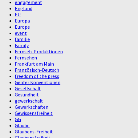
engagement
England
EU
Europa
Europe
event
familie
Family
Fernseh-Produktionen
Fernsehen
Frankfurt am Main
Französisch-Deutsch
freedom of the press
Genfer Konventionen
Gesellschaft
Gesundheit
gewerkschaft
Gewerkschaften
Gewissensfreiheit
GG
Glaube
Glaubens-Freiheit
Glaubensfreiheit