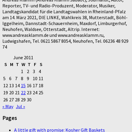
Reporter, TV- und Radio-Produzent, Moderator, Musiker,
Landtagskandidat für die Landtagswahlen in Rheinland-Pfalz
am 14. März 2021, DIE LINKE, Wahlkreis 38, Mutterstadt, Böhl-
Iggelheim, Dannstadt-Schauernheim, Maxdorf, Limburgerhof,
Neuhofen, Waldsee, Otterstadt, Altrip. Internet:
www.andreasklamm.de und www.andreasklamm.ru,
Ludwigshafen, Tel. 0621 5867 8054, Neuhofen, Tel. 06236 48 929
74
June 2011
S
M
T
W
T
F
S
1
2
3
4
5
6
7
8
9
10
11
12
13
14
15
16
17
18
19
20
21
22
23
24
25
26
27
28
29
30
« May
Jul »
Pages
A little gift with promise: Kosher Gift Baskets