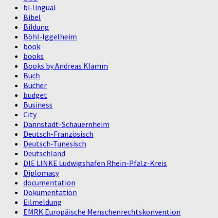
bi-lingual
Bibel
Bildung
Böhl-Iggelheim
book
books
Books by Andreas Klamm
Buch
Bücher
budget
Business
City
Dannstadt-Schauernheim
Deutsch-Französisch
Deutsch-Tunesisch
Deutschland
DIE LINKE Ludwigshafen Rhein-Pfalz-Kreis
Diplomacy
documentation
Dokumentation
Eilmeldung
EMRK Europäische Menschenrechtskonvention