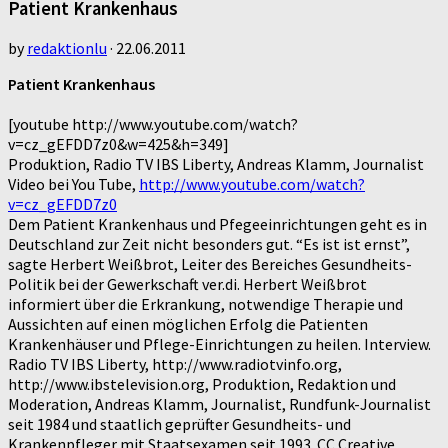
Patient Krankenhaus
by
redaktionlu
·
22.06.2011
Patient Krankenhaus
[youtube http://www.youtube.com/watch?
v=cz_gEFDD7z0&w=425&h=349]
Produktion, Radio TV IBS Liberty, Andreas Klamm, Journalist
Video bei You Tube,
http://www.youtube.com/watch?
v=cz_gEFDD7z0
Dem Patient Krankenhaus und Pfegeeinrichtungen geht es in
Deutschland zur Zeit nicht besonders gut. “Es ist ist ernst”,
sagte Herbert Weißbrot, Leiter des Bereiches Gesundheits-
Politik bei der Gewerkschaft ver.di. Herbert Weißbrot
informiert über die Erkrankung, notwendige Therapie und
Aussichten auf einen möglichen Erfolg die Patienten
Krankenhäuser und Pflege-Einrichtungen zu heilen. Interview.
Radio TV IBS Liberty, http://www.radiotvinfo.org,
http://www.ibstelevision.org, Produktion, Redaktion und
Moderation, Andreas Klamm, Journalist, Rundfunk-Journalist
seit 1984 und staatlich geprüfter Gesundheits- und
Krankenpfleger mit Staatsexamen seit 1993. CC Creative