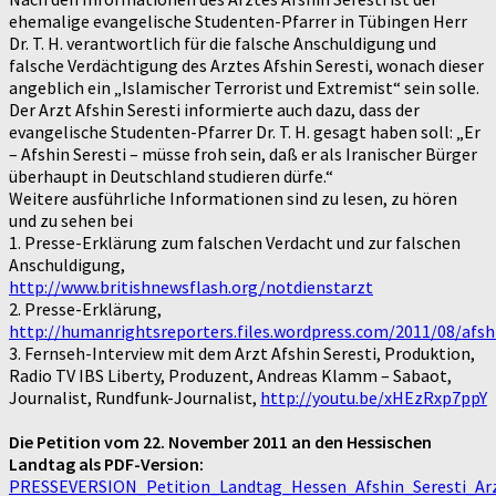
ehemalige evangelische Studenten-Pfarrer in Tübingen Herr
Dr. T. H. verantwortlich für die falsche Anschuldigung und
falsche Verdächtigung des Arztes Afshin Seresti, wonach dieser
angeblich ein „Islamischer Terrorist und Extremist“ sein solle.
Der Arzt Afshin Seresti informierte auch dazu, dass der
evangelische Studenten-Pfarrer Dr. T. H. gesagt haben soll: „Er
– Afshin Seresti – müsse froh sein, daß er als Iranischer Bürger
überhaupt in Deutschland studieren dürfe.“
Weitere ausführliche Informationen sind zu lesen, zu hören
und zu sehen bei
1. Presse-Erklärung zum falschen Verdacht und zur falschen
Anschuldigung,
http://www.britishnewsflash.org/notdienstarzt
2. Presse-Erklärung,
http://humanrightsreporters.files.wordpress.com/2011/08/afs
3. Fernseh-Interview mit dem Arzt Afshin Seresti, Produktion,
Radio TV IBS Liberty, Produzent, Andreas Klamm – Sabaot,
Journalist, Rundfunk-Journalist,
http://youtu.be/xHEzRxp7ppY
Die Petition vom 22. November 2011 an den Hessischen
Landtag als PDF-Version:
PRESSEVERSION_Petition_Landtag_Hessen_Afshin_Seresti_Ar