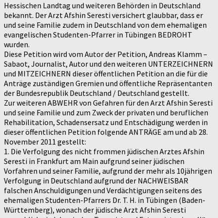
Hessischen Landtag und weiteren Behörden in Deutschland
bekannt. Der Arzt Afshin Seresti versichert glaubbar, dass er
und seine Familie zudem in Deutschland von dem ehemaligen
evangelischen Studenten-Pfarrer in Tübingen BEDROHT
wurden.
Diese Petition wird vom Autor der Petition, Andreas Klamm –
Sabaot, Journalist, Autor und den weiteren UNTERZEICHNERN
und MITZEICHNERN dieser öffentlichen Petition an die für die
Anträge zuständigen Gremien und öffentliche Repräsentanten
der Bundesrepublik Deutschland / Deutschland gestellt.
Zur weiteren ABWEHR von Gefahren für den Arzt Afshin Seresti
und seine Familie und zum Zweck der privaten und beruflichen
Rehabilitation, Schadensersatz und Entschädigung werden in
dieser öffentlichen Petition folgende ANTRÄGE am und ab 28.
November 2011 gestellt:
1. Die Verfolgung des nicht frommen jüdischen Arztes Afshin
Seresti in Frankfurt am Main aufgrund seiner jüdischen
Vorfahren und seiner Familie, aufgrund der mehr als 10jährigen
Verfolgung in Deutschland aufgrund der NACHWEISBAR
falschen Anschuldigungen und Verdächtigungen seitens des
ehemaligen Studenten-Pfarrers Dr. T. H. in Tübingen (Baden-
Württemberg), wonach der jüdische Arzt Afshin Seresti