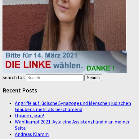
Search for:
Recent Posts
Angriffe auf jüdische Synagoge und Menschen jüdischen
Glaubens mehr als beschämend
Привет, мир!
Wahlkampf 2021: Ayla eine Assistenzhündin an meiner
Seite
Andreas Klamm