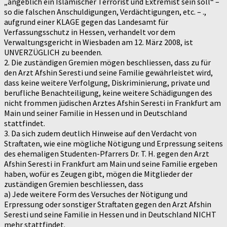
„angeblich ein Islamischer Terrorist und Extremist sein soll“ –
so die falschen Anschuldigungen, Verdächtigungen, etc. – .,
aufgrund einer KLAGE gegen das Landesamt für
Verfassungsschutz in Hessen, verhandelt vor dem
Verwaltungsgericht in Wiesbaden am 12. März 2008, ist
UNVERZÜGLICH zu beenden.
2. Die zuständigen Gremien mögen beschliessen, dass zu für
den Arzt Afshin Seresti und seine Familie gewährleistet wird,
dass keine weitere Verfolgung, Diskriminierung, private und
berufliche Benachteiligung, keine weitere Schädigungen des
nicht frommen jüdischen Arztes Afshin Seresti in Frankfurt am
Main und seiner Familie in Hessen und in Deutschland
stattfindet.
3. Da sich zudem deutlich Hinweise auf den Verdacht von
Straftaten, wie eine mögliche Nötigung und Erpressung seitens
des ehemaligen Studenten-Pfarrers Dr. T. H. gegen den Arzt
Afshin Seresti in Frankfurt am Main und seine Familie ergeben
haben, wofür es Zeugen gibt, mögen die Mitglieder der
zuständigen Gremien beschliessen, dass
a) Jede weitere Form des Versuches der Nötigung und
Erpressung oder sonstiger Straftaten gegen den Arzt Afshin
Seresti und seine Familie in Hessen und in Deutschland NICHT
mehr stattfindet.