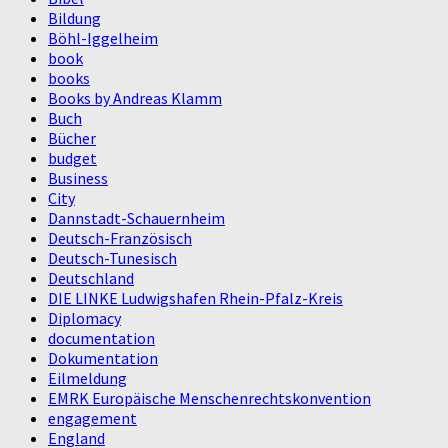
Bildung
Böhl-Iggelheim
book
books
Books by Andreas Klamm
Buch
Bücher
budget
Business
City
Dannstadt-Schauernheim
Deutsch-Französisch
Deutsch-Tunesisch
Deutschland
DIE LINKE Ludwigshafen Rhein-Pfalz-Kreis
Diplomacy
documentation
Dokumentation
Eilmeldung
EMRK Europäische Menschenrechtskonvention
engagement
England