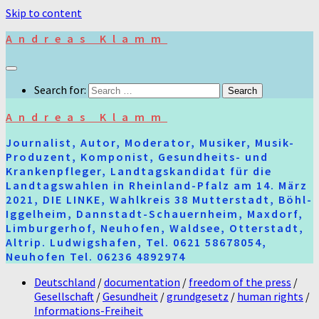
Skip to content
Andreas Klamm
Search for:
Andreas Klamm
Journalist, Autor, Moderator, Musiker, Musik-
Produzent, Komponist, Gesundheits- und
Krankenpfleger, Landtagskandidat für die
Landtagswahlen in Rheinland-Pfalz am 14. März
2021, DIE LINKE, Wahlkreis 38 Mutterstadt, Böhl-
Iggelheim, Dannstadt-Schauernheim, Maxdorf,
Limburgerhof, Neuhofen, Waldsee, Otterstadt,
Altrip. Ludwigshafen, Tel. 0621 58678054,
Neuhofen Tel. 06236 4892974
Deutschland
/
documentation
/
freedom of the press
/
Gesellschaft
/
Gesundheit
/
grundgesetz
/
human rights
/
Informations-Freiheit