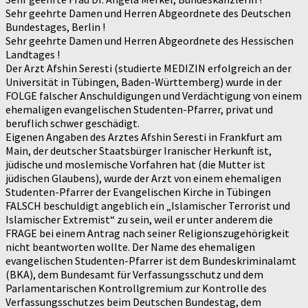
Sehr geehrte Damen und Herren Abgeordnete des Deutschen
Bundestages, Berlin !
Sehr geehrte Damen und Herren Abgeordnete des Hessischen
Landtages !
Der Arzt Afshin Seresti (studierte MEDIZIN erfolgreich an der
Universität in Tübingen, Baden-Württemberg) wurde in der
FOLGE falscher Anschuldigungen und Verdächtigung von einem
ehemaligen evangelischen Studenten-Pfarrer, privat und
beruflich schwer geschädigt.
Eigenen Angaben des Arztes Afshin Seresti in Frankfurt am
Main, der deutscher Staatsbürger Iranischer Herkunft ist,
jüdische und moslemische Vorfahren hat (die Mutter ist
jüdischen Glaubens), wurde der Arzt von einem ehemaligen
Studenten-Pfarrer der Evangelischen Kirche in Tübingen
FALSCH beschuldigt angeblich ein „Islamischer Terrorist und
Islamischer Extremist“ zu sein, weil er unter anderem die
FRAGE bei einem Antrag nach seiner Religionszugehörigkeit
nicht beantworten wollte. Der Name des ehemaligen
evangelischen Studenten-Pfarrer ist dem Bundeskriminalamt
(BKA), dem Bundesamt für Verfassungsschutz und dem
Parlamentarischen Kontrollgremium zur Kontrolle des
Verfassungsschutzes beim Deutschen Bundestag, dem