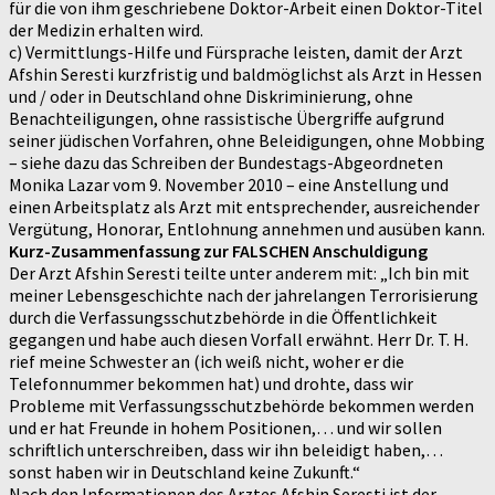
für die von ihm geschriebene Doktor-Arbeit einen Doktor-Titel
der Medizin erhalten wird.
c) Vermittlungs-Hilfe und Fürsprache leisten, damit der Arzt
Afshin Seresti kurzfristig und baldmöglichst als Arzt in Hessen
und / oder in Deutschland ohne Diskriminierung, ohne
Benachteiligungen, ohne rassistische Übergriffe aufgrund
seiner jüdischen Vorfahren, ohne Beleidigungen, ohne Mobbing
– siehe dazu das Schreiben der Bundestags-Abgeordneten
Monika Lazar vom 9. November 2010 – eine Anstellung und
einen Arbeitsplatz als Arzt mit entsprechender, ausreichender
Vergütung, Honorar, Entlohnung annehmen und ausüben kann.
Kurz-Zusammenfassung zur FALSCHEN Anschuldigung
Der Arzt Afshin Seresti teilte unter anderem mit: „Ich bin mit
meiner Lebensgeschichte nach der jahrelangen Terrorisierung
durch die Verfassungsschutzbehörde in die Öffentlichkeit
gegangen und habe auch diesen Vorfall erwähnt. Herr Dr. T. H.
rief meine Schwester an (ich weiß nicht, woher er die
Telefonnummer bekommen hat) und drohte, dass wir
Probleme mit Verfassungsschutzbehörde bekommen werden
und er hat Freunde in hohem Positionen,… und wir sollen
schriftlich unterschreiben, dass wir ihn beleidigt haben,…
sonst haben wir in Deutschland keine Zukunft.“
Nach den Informationen des Arztes Afshin Seresti ist der