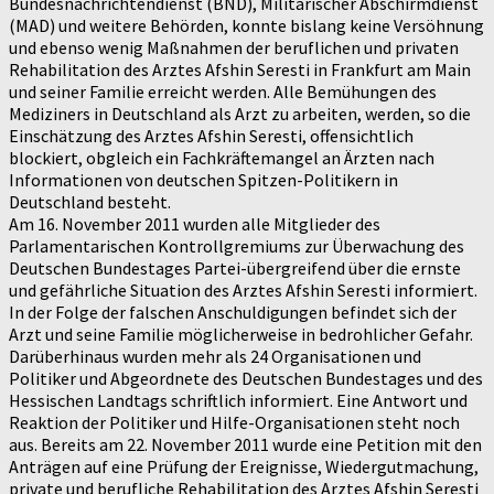
Bundesnachrichtendienst (BND), Militärischer Abschirmdienst
(MAD) und weitere Behörden, konnte bislang keine Versöhnung
und ebenso wenig Maßnahmen der beruflichen und privaten
Rehabilitation des Arztes Afshin Seresti in Frankfurt am Main
und seiner Familie erreicht werden. Alle Bemühungen des
Mediziners in Deutschland als Arzt zu arbeiten, werden, so die
Einschätzung des Arztes Afshin Seresti, offensichtlich
blockiert, obgleich ein Fachkräftemangel an Ärzten nach
Informationen von deutschen Spitzen-Politikern in
Deutschland besteht.
Am 16. November 2011 wurden alle Mitglieder des
Parlamentarischen Kontrollgremiums zur Überwachung des
Deutschen Bundestages Partei-übergreifend über die ernste
und gefährliche Situation des Arztes Afshin Seresti informiert.
In der Folge der falschen Anschuldigungen befindet sich der
Arzt und seine Familie möglicherweise in bedrohlicher Gefahr.
Darüberhinaus wurden mehr als 24 Organisationen und
Politiker und Abgeordnete des Deutschen Bundestages und des
Hessischen Landtags schriftlich informiert. Eine Antwort und
Reaktion der Politiker und Hilfe-Organisationen steht noch
aus. Bereits am 22. November 2011 wurde eine Petition mit den
Anträgen auf eine Prüfung der Ereignisse, Wiedergutmachung,
private und berufliche Rehabilitation des Arztes Afshin Seresti