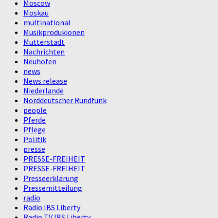
Moscow
Moskau
multinational
Musikprodukionen
Mutterstadt
Nachrichten
Neuhofen
news
News release
Niederlande
Norddeutscher Rundfunk
people
Pferde
Pflege
Politik
presse
PRESSE-FREIHEIT
PRESSE-FREIHEIT
Presseerklärung
Pressemitteilung
radio
Radio IBS Liberty
Radio TV IBS Liberty