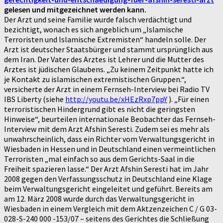
gelesen und mitgezeichnet werden kann.
Der Arzt und seine Familie wurde falsch verdächtigt und
bezichtigt, wonach es sich angeblich um „Islamische
Terroristen und Islamische Extremisten“ handeln solle. Der
Arzt ist deutscher Staatsbürger und stammt ursprünglich aus
dem Iran. Der Vater des Arztes ist Lehrer und die Mutter des
Arztes ist jüdischen Glaubens. „Zu keinem Zeitpunkt hatte ich
je Kontakt zu islamischen extremistischen Gruppen.“,
versicherte der Arzt in einem Fernseh-Interview bei Radio TV
IBS Liberty (siehe
http://youtu.be/xHEzRxp7ppY
). „Für einen
terroristischen Hindergrund gibt es nicht die geringsten
Hinweise“, beurteilen internationale Beobachter das Fernseh-
Interview mit dem Arzt Afshin Seresti. Zudem sei es mehr als
unwahrscheinlich, dass ein Richter vom Verwaltungsgericht in
Wiesbaden in Hessen und in Deutschland einen vermeintlichen
Terroristen „mal einfach so aus dem Gerichts-Saal in die
Freiheit spazieren lasse.“ Der Arzt Afshin Seresti hat im Jahr
2008 gegen den Verfassungsschutz in Deutschland eine Klage
beim Verwaltungsgericht eingeleitet und geführt. Bereits am
am 12. März 2008 wurde durch das Verwaltungsgericht in
Wiesbaden in einem Vergleich mit dem Aktzenzeichen C / G 03-
028-S-240 000 -153/07 – seitens des Gerichtes die Schließung