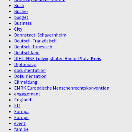
Buch
Bücher
budget
Business
City
Dannstadt-Schauernheim
Deutsch-Französisch
Deutsch-Tunesisch
Deutschland
DIE LINKE Ludwigshafen Rhein-Pfalz-Kreis
Diplomacy
documentation
Dokumentation
Eilmeldung
EMRK Europäische Menschenrechtskonvention
engagement
England
EU
Europa
Europe
event
familie