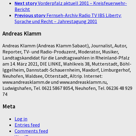
Next story
Vorderpfalz aktuell 2001 – Kreisfeuerwehr-
Bericht
Previous story
Fernseh-Archiv Radio TV IBS Liberty:
Sprache und Recht – Jahrestagung 2001
Andreas Klamm
Andreas Klamm (Andreas Klamm Sabaot), Journalist, Autor,
Reporter, TV- und Radio-Produzent, Moderator, Musiker,
Landtagskandidat für die Landtagswahlen in Rheinland-Pfalz
am 14. März 2021, DIE LINKE, Wahlkreis 38, Mutterstadt, Böhl-
Iggelheim, Dannstadt-Schauernheim, Maxdorf, Limburgerhof,
Neuhofen, Waldsee, Otterstadt, Altrip. Internet:
www.andreasklamm.de und www.andreasklamm.ru,
Ludwigshafen, Tel. 0621 5867 8054, Neuhofen, Tel. 06236 48 929
74
Meta
Log in
Entries feed
Comments feed