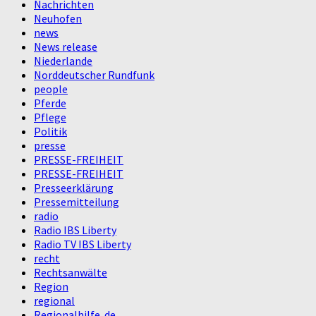
Nachrichten
Neuhofen
news
News release
Niederlande
Norddeutscher Rundfunk
people
Pferde
Pflege
Politik
presse
PRESSE-FREIHEIT
PRESSE-FREIHEIT
Presseerklärung
Pressemitteilung
radio
Radio IBS Liberty
Radio TV IBS Liberty
recht
Rechtsanwälte
Region
regional
Regionalhilfe. de