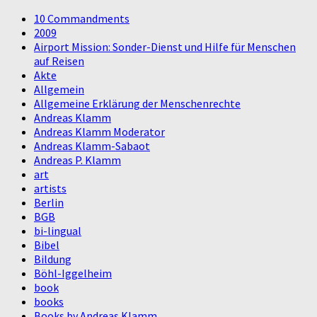
10 Commandments
2009
Airport Mission: Sonder-Dienst und Hilfe für Menschen
auf Reisen
Akte
Allgemein
Allgemeine Erklärung der Menschenrechte
Andreas Klamm
Andreas Klamm Moderator
Andreas Klamm-Sabaot
Andreas P. Klamm
art
artists
Berlin
BGB
bi-lingual
Bibel
Bildung
Böhl-Iggelheim
book
books
Books by Andreas Klamm