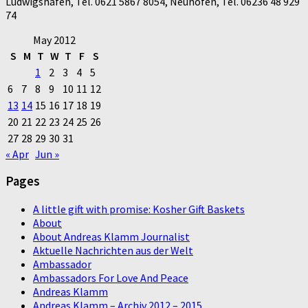
Ludwigshafen, Tel. 0621 5867 8054, Neuhofen, Tel. 06236 48 929
74
May 2012
S
M
T
W
T
F
S
1
2
3
4
5
6
7
8
9
10
11
12
13
14
15
16
17
18
19
20
21
22
23
24
25
26
27
28
29
30
31
« Apr
Jun »
Pages
A little gift with promise: Kosher Gift Baskets
About
About Andreas Klamm Journalist
Aktuelle Nachrichten aus der Welt
Ambassador
Ambassadors For Love And Peace
Andreas Klamm
Andreas Klamm – Archiv 2012 – 2015