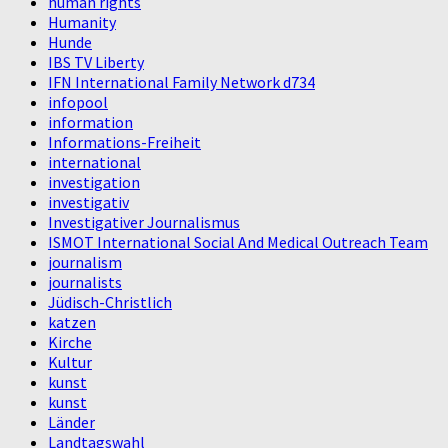
human rights
Humanity
Hunde
IBS TV Liberty
IFN International Family Network d734
infopool
information
Informations-Freiheit
international
investigation
investigativ
Investigativer Journalismus
ISMOT International Social And Medical Outreach Team
journalism
journalists
Jüdisch-Christlich
katzen
Kirche
Kultur
kunst
kunst
Länder
Landtagswahl