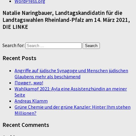
WordPress.org
Natalie Naringbauer, Landtagskandidatin für die
Landtagswahlen Rheinland-Pfalz am 14. März 2021,
DIE LINKE
Search for:
Recent Posts
Angriffe auf jüdische Synagoge und Menschen jüdischen
Glaubens mehr als beschämend
Привет, мир!
Wahlkampf 2021: Ayla eine Assistenzhündin an meiner
Seite
Andreas Klamm
Grüne Chemie und der grüne Kanzler: Hinter Ihm stehen
Millionen?
Recent Comments