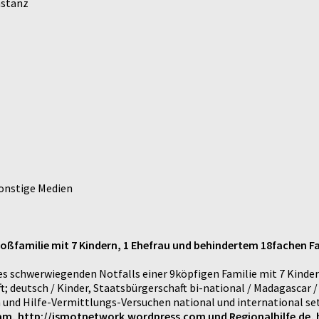
nstanz
sonstige Medien
roßfamilie mit 7 Kindern, 1 Ehefrau und behindertem 18fachen Fam
es schwerwiegenden Notfalls einer 9köpfigen Familie mit 7 Kinder
t; deutsch / Kinder, Staatsbürgerschaft bi-national / Madagascar 
 und Hilfe-Vermittlungs-Versuchen national und international se
eam, http://ismotnetwork.wordpress.com und Regionalhilfe.de, 