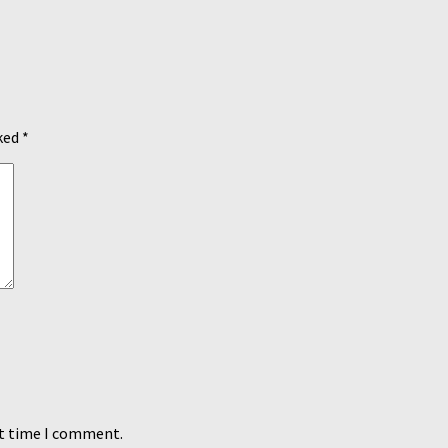
rked
*
xt time I comment.