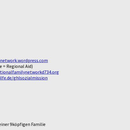
tnetwork.wordpress.com
e = Regional Aid)
ationalfamilynetworkd734.org
lfe.de/ghlsozialmission
einer 9köpfigen Familie