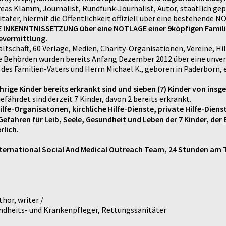
eas Klamm, Journalist, Rundfunk-Journalist, Autor, staatlich g
er, hiermit die Öffentlichkeit offiziell über eine bestehende NO
INKENNTNISSETZUNG über eine NOTLAGE einer 9köpfigen Familie mi
fevermittlung.
ltschaft, 60 Verlage, Medien, Charity-Organisationen, Vereine, Hi
e Behörden wurden bereits Anfang Dezember 2012 über eine unver
des Familien-Vaters und Herrn Michael K., geboren in Paderborn, 
jährige Kinder bereits erkrankt sind und sieben (7) Kinder von ins
fährdet sind derzeit 7 Kinder, davon 2 bereits erkrankt.
ilfe-Organisatonen, kirchliche Hilfe-Dienste, private Hilfe-Dien
ahren für Leib, Seele, Gesundheit und Leben der 7 Kinder, der E
rlich.
ernational Social And Medical Outreach Team, 24 Stunden am Ta
hor, writer /
sundheits- und Krankenpfleger, Rettungssanitäter