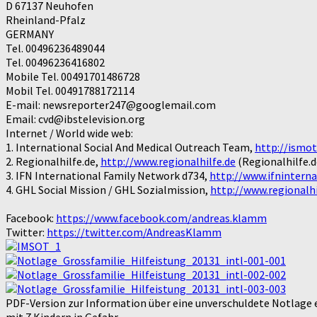
D 67137 Neuhofen
Rheinland-Pfalz
GERMANY
Tel. 00496236489044
Tel. 00496236416802
Mobile Tel. 00491701486728
Mobil Tel. 00491788172114
E-mail: newsreporter247@googlemail.com
Email: cvd@ibstelevision.org
Internet / World wide web:
1. International Social And Medical Outreach Team,
http://ismo
2. Regionalhilfe.de,
http://www.regionalhilfe.de
(Regionalhilfe.d
3. IFN International Family Network d734,
http://www.ifnintern
4. GHL Social Mission / GHL Sozialmission,
http://www.regionalhi
Facebook:
https://www.facebook.com/andreas.klamm
Twitter:
https://twitter.com/AndreasKlamm
PDF-Version zur Information über eine unverschuldete Notlage 