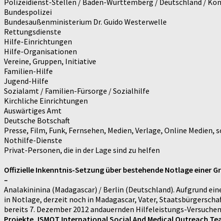
Polizeidienst-Stellen / Baden-Württemberg / Deutschland / Ko
Bundespolizei
Bundesaußenministerium Dr. Guido Westerwelle
Rettungsdienste
Hilfe-Einrichtungen
Hilfe-Organisationen
Vereine, Gruppen, Initiative
Familien-Hilfe
Jugend-Hilfe
Sozialamt / Familien-Fürsorge / Sozialhilfe
Kirchliche Einrichtungen
Auswärtiges Amt
Deutsche Botschaft
Presse, Film, Funk, Fernsehen, Medien, Verlage, Online Medien, 
Nothilfe-Dienste
Privat-Personen, die in der Lage sind zu helfen
Offizielle Inkenntnis-Setzung über bestehende Notlage einer G
–
Analakininina (Madagascar) / Berlin (Deutschland). Aufgrund ein
in Notlage, derzeit noch in Madagascar, Vater, Staatsbürgerschaf
bereits 7. Dezember 2012 andauernden Hilfeleistungs-Versuchen
Projekte, ISMOT International Social And Medical Outreach T