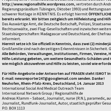
http://www.regionalhilfe.wordpress.com,
vertreten durch Andr
Regierungspräsidium Tübingen, Oktober 1993) und Rettungssanität
schwerer Notlage in KENNTNIS. Es erfolgt hiermit
ÖFFENTLICHE 
bereits erkrankt. Wir bitten zeitgleich um Hilfeleistung und Hil
Das Auswärtige Amt, die Deutsche Botschaft, Polizei, Staatsanwa
Rechtsanwälte, zwei Flug-Gesellschaften und inzwischen weiter
Staatsbürgerschaften: Madagascar und Deutschland, der Ehefrau 
informiert.
Hiermit setze ich Sie offiziell in Kenntnis, dass zwei (2) minder
Großfamilie sind nach derzeitigen Erkenntnissen in Sicherheit. Ge
Alle Behörden, Verwaltungen, Institutionen, Firmen, Vereine, H
Hilfe-Leistung gebeten, um weitere Gesundheits-Schäden und Gef
wie möglich abzuwehren und Hilfe zu leisten, soviel wie erforde
Für Hilfe-Angebote oder Antworten auf FRAGEN steht ISMOT Int
E-mail: newsreporter247@googlemail.com senden. Danke !
Neuhofen, Rhein-Pfalz-Kreis, Deutschland, 14. Januar 2013
International Social And Medical Outreach Team
International Network Group / Regionalhilfe.de
Andreas Klamm – Sabaot, Journalist, nurse (R.N.), paramedic, aut
Journalist, Rundfunk-Journalist, Autor, staatlich geprüfter Ge
P.O. BOX 1113