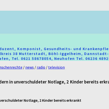
oduzent, Komponist, Gesundheits- und Krankenpfle
hlkreis 38 Mutterstadt, Böhl-Iggelheim, Dannstad
fen, Tel. 0621 58678054, Neuhofen Tel. 06236 489
nschenrechte
/
news
/
radio
/
television
ndern in unverschuldeter Notlage, 2 Kinder bereits erkr
nverschuldeter Notlage, 2 Kinder bereits erkrankt