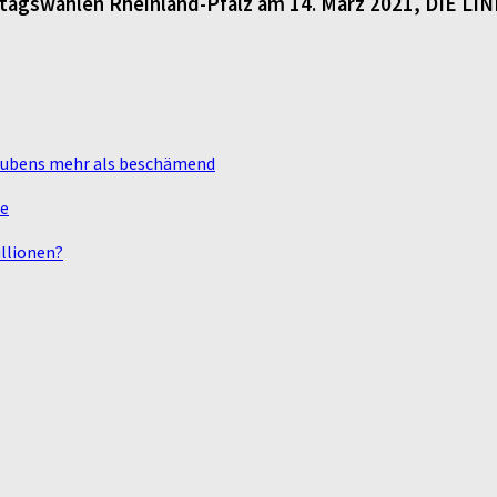
dtagswahlen Rheinland-Pfalz am 14. März 2021, DIE LI
laubens mehr als beschämend
te
llionen?