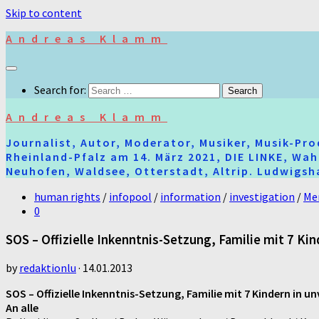
Skip to content
Andreas Klamm
Search for:
Andreas Klamm
Journalist, Autor, Moderator, Musiker, Musik-Pr
Rheinland-Pfalz am 14. März 2021, DIE LINKE, Wa
Neuhofen, Waldsee, Otterstadt, Altrip. Ludwigsha
human rights
/
infopool
/
information
/
investigation
/
Me
0
SOS – Offizielle Inkenntnis-Setzung, Familie mit 7 Ki
by
redaktionlu
·
14.01.2013
SOS – Offizielle Inkenntnis-Setzung, Familie mit 7 Kindern in u
An alle