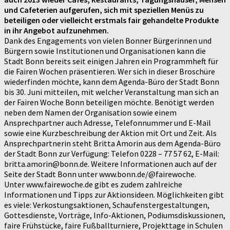
und Cafeterien aufgerufen, sich mit speziellen Menüs zu
beteiligen oder vielleicht erstmals fair gehandelte Produkte
in ihr Angebot aufzunehmen.
Dank des Engagements von vielen Bonner Bürgerinnen und
Bürgern sowie Institutionen und Organisationen kann die
Stadt Bonn bereits seit einigen Jahren ein Programmheft für
die Fairen Wochen präsentieren. Wer sich in dieser Broschüre
wiederfinden möchte, kann dem Agenda-Büro der Stadt Bonn
bis 30. Juni mitteilen, mit welcher Veranstaltung man sich an
der Fairen Woche Bonn beteiligen möchte. Benötigt werden
neben dem Namen der Organisation sowie einem
Ansprechpartner auch Adresse, Telefonnummer und E-Mail
sowie eine Kurzbeschreibung der Aktion mit Ort und Zeit. Als
Ansprechpartnerin steht Britta Amorin aus dem Agenda-Büro
der Stadt Bonn zur Verfügung: Telefon 0228 – 77 57 62, E-Mail:
britta.amorin@bonn.de. Weitere Informationen auch auf der
Seite der Stadt Bonn unter www.bonn.de/@fairewoche.
Unter www.fairewoche.de gibt es zudem zahlreiche
Informationen und Tipps zur Aktionsideen. Möglichkeiten gibt
es viele: Verkostungsaktionen, Schaufenstergestaltungen,
Gottesdienste, Vorträge, Info-Aktionen, Podiumsdiskussionen,
faire Frühstücke, faire Fußballturniere, Projekttage in Schulen