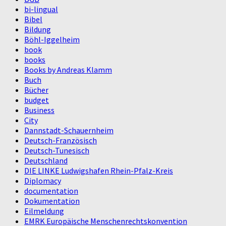
bi-lingual
Bibel
Bildung
Böhl-Iggelheim
book
books
Books by Andreas Klamm
Buch
Bücher
budget
Business
City
Dannstadt-Schauernheim
Deutsch-Französisch
Deutsch-Tunesisch
Deutschland
DIE LINKE Ludwigshafen Rhein-Pfalz-Kreis
Diplomacy
documentation
Dokumentation
Eilmeldung
EMRK Europäische Menschenrechtskonvention