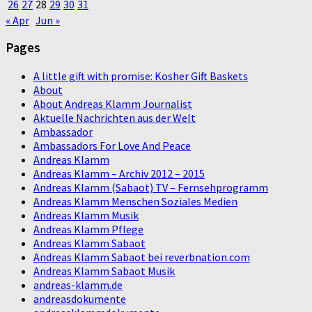
26
27
28
29
30
31
« Apr
Jun »
Pages
A little gift with promise: Kosher Gift Baskets
About
About Andreas Klamm Journalist
Aktuelle Nachrichten aus der Welt
Ambassador
Ambassadors For Love And Peace
Andreas Klamm
Andreas Klamm – Archiv 2012 – 2015
Andreas Klamm (Sabaot) TV – Fernsehprogramm
Andreas Klamm Menschen Soziales Medien
Andreas Klamm Musik
Andreas Klamm Pflege
Andreas Klamm Sabaot
Andreas Klamm Sabaot bei reverbnation.com
Andreas Klamm Sabaot Musik
andreas-klamm.de
andreasdokumente