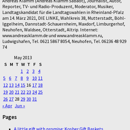
Andreas Klamm (Andreas Klamm Sabaot), Journalist, Autor,
Reporter, TV- und Radio-Produzent, Moderator, Musiker,
Landtagskandidat für die Landtagswahlen in Rheinland-Pfalz
am 14. März 2021, DIE LINKE, Wahlkreis 38, Mutterstadt, Böhl-
Iggelheim, Dannstadt-Schauernheim, Maxdorf, Limburgerhof,
Neuhofen, Waldsee, Otterstadt, Altrip. Internet:
www.andreasklamm.de und www.andreasklamm.ru,
Ludwigshafen, Tel. 0621 5867 8054, Neuhofen, Tel. 06236 48 929
74
May 2013
S
M
T
W
T
F
S
1
2
3
4
5
6
7
8
9
10
11
12
13
14
15
16
17
18
19
20
21
22
23
24
25
26
27
28
29
30
31
« Apr
Jun »
Pages
A little gift with promise: Kosher Gift Baskets