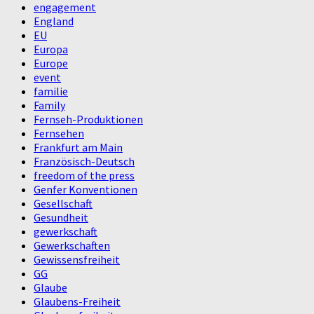
engagement
England
EU
Europa
Europe
event
familie
Family
Fernseh-Produktionen
Fernsehen
Frankfurt am Main
Französisch-Deutsch
freedom of the press
Genfer Konventionen
Gesellschaft
Gesundheit
gewerkschaft
Gewerkschaften
Gewissensfreiheit
GG
Glaube
Glaubens-Freiheit