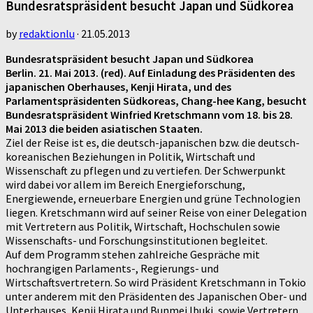
Bundesratspräsident besucht Japan und Südkorea
by
redaktionlu
·
21.05.2013
Bundesratspräsident besucht Japan und Südkorea
Berlin. 21. Mai 2013. (red). Auf Einladung des Präsidenten des
japanischen Oberhauses, Kenji Hirata, und des
Parlamentspräsidenten Südkoreas, Chang-hee Kang, besucht
Bundesratspräsident Winfried Kretschmann vom 18. bis 28.
Mai 2013 die beiden asiatischen Staaten.
Ziel der Reise ist es, die deutsch-japanischen bzw. die deutsch-
koreanischen Beziehungen in Politik, Wirtschaft und
Wissenschaft zu pflegen und zu vertiefen. Der Schwerpunkt
wird dabei vor allem im Bereich Energieforschung,
Energiewende, erneuerbare Energien und grüne Technologien
liegen. Kretschmann wird auf seiner Reise von einer Delegation
mit Vertretern aus Politik, Wirtschaft, Hochschulen sowie
Wissenschafts- und Forschungsinstitutionen begleitet.
Auf dem Programm stehen zahlreiche Gespräche mit
hochrangigen Parlaments-, Regierungs- und
Wirtschaftsvertretern. So wird Präsident Kretschmann in Tokio
unter anderem mit den Präsidenten des Japanischen Ober- und
Unterhauses, Kenji Hirata und Bunmei Ibuki, sowie Vertretern