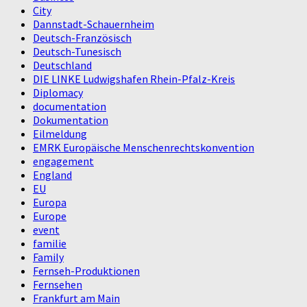
City
Dannstadt-Schauernheim
Deutsch-Französisch
Deutsch-Tunesisch
Deutschland
DIE LINKE Ludwigshafen Rhein-Pfalz-Kreis
Diplomacy
documentation
Dokumentation
Eilmeldung
EMRK Europäische Menschenrechtskonvention
engagement
England
EU
Europa
Europe
event
familie
Family
Fernseh-Produktionen
Fernsehen
Frankfurt am Main