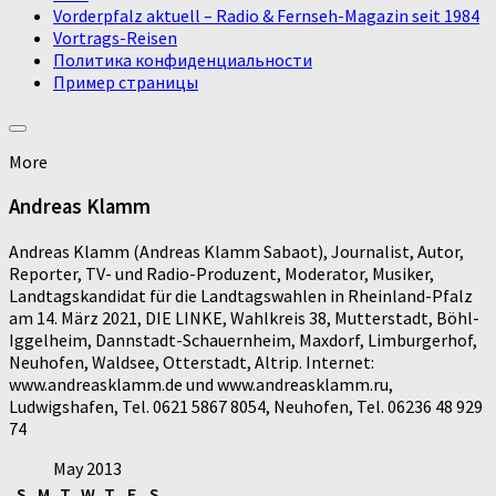
Vorderpfalz aktuell – Radio & Fernseh-Magazin seit 1984
Vortrags-Reisen
Политика конфиденциальности
Пример страницы
More
Andreas Klamm
Andreas Klamm (Andreas Klamm Sabaot), Journalist, Autor,
Reporter, TV- und Radio-Produzent, Moderator, Musiker,
Landtagskandidat für die Landtagswahlen in Rheinland-Pfalz
am 14. März 2021, DIE LINKE, Wahlkreis 38, Mutterstadt, Böhl-
Iggelheim, Dannstadt-Schauernheim, Maxdorf, Limburgerhof,
Neuhofen, Waldsee, Otterstadt, Altrip. Internet:
www.andreasklamm.de und www.andreasklamm.ru,
Ludwigshafen, Tel. 0621 5867 8054, Neuhofen, Tel. 06236 48 929
74
May 2013
S
M
T
W
T
F
S