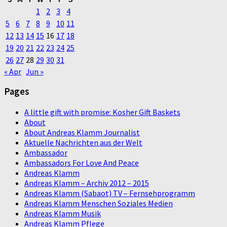
1
2
3
4
5
6
7
8
9
10
11
12
13
14
15
16
17
18
19
20
21
22
23
24
25
26
27
28
29
30
31
« Apr
Jun »
Pages
A little gift with promise: Kosher Gift Baskets
About
About Andreas Klamm Journalist
Aktuelle Nachrichten aus der Welt
Ambassador
Ambassadors For Love And Peace
Andreas Klamm
Andreas Klamm – Archiv 2012 – 2015
Andreas Klamm (Sabaot) TV – Fernsehprogramm
Andreas Klamm Menschen Soziales Medien
Andreas Klamm Musik
Andreas Klamm Pflege