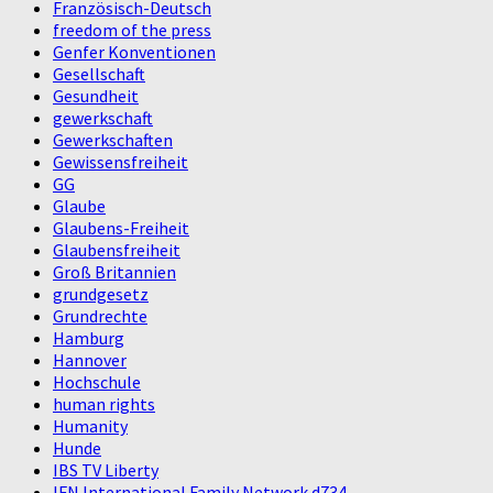
Französisch-Deutsch
freedom of the press
Genfer Konventionen
Gesellschaft
Gesundheit
gewerkschaft
Gewerkschaften
Gewissensfreiheit
GG
Glaube
Glaubens-Freiheit
Glaubensfreiheit
Groß Britannien
grundgesetz
Grundrechte
Hamburg
Hannover
Hochschule
human rights
Humanity
Hunde
IBS TV Liberty
IFN International Family Network d734