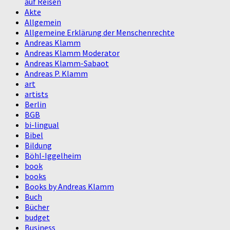
auf Reisen
Akte
Allgemein
Allgemeine Erklärung der Menschenrechte
Andreas Klamm
Andreas Klamm Moderator
Andreas Klamm-Sabaot
Andreas P. Klamm
art
artists
Berlin
BGB
bi-lingual
Bibel
Bildung
Böhl-Iggelheim
book
books
Books by Andreas Klamm
Buch
Bücher
budget
Business