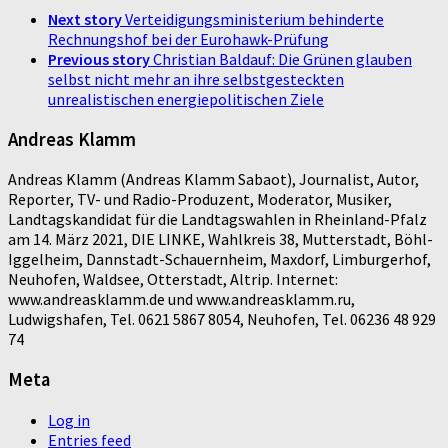
Next story
Verteidigungsministerium behinderte
Rechnungshof bei der Eurohawk-Prüfung
Previous story
Christian Baldauf: Die Grünen glauben
selbst nicht mehr an ihre selbstgesteckten
unrealistischen energiepolitischen Ziele
Andreas Klamm
Andreas Klamm (Andreas Klamm Sabaot), Journalist, Autor,
Reporter, TV- und Radio-Produzent, Moderator, Musiker,
Landtagskandidat für die Landtagswahlen in Rheinland-Pfalz
am 14. März 2021, DIE LINKE, Wahlkreis 38, Mutterstadt, Böhl-
Iggelheim, Dannstadt-Schauernheim, Maxdorf, Limburgerhof,
Neuhofen, Waldsee, Otterstadt, Altrip. Internet:
www.andreasklamm.de und www.andreasklamm.ru,
Ludwigshafen, Tel. 0621 5867 8054, Neuhofen, Tel. 06236 48 929
74
Meta
Log in
Entries feed