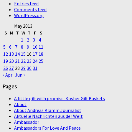
Entries feed
Comments feed
WordPress.org
May 2013
S
M
T
W
T
F
S
1
2
3
4
5
6
7
8
9
10
11
12
13
14
15
16
17
18
19
20
21
22
23
24
25
26
27
28
29
30
31
« Apr
Jun »
Pages
A little gift with promise: Kosher Gift Baskets
About
About Andreas Klamm Journalist
Aktuelle Nachrichten aus der Welt
Ambassador
Ambassadors For Love And Peace