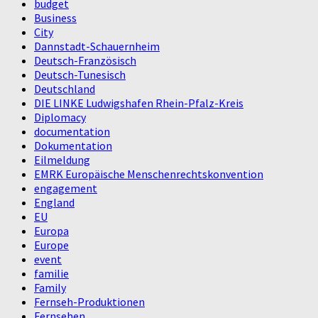
budget
Business
City
Dannstadt-Schauernheim
Deutsch-Französisch
Deutsch-Tunesisch
Deutschland
DIE LINKE Ludwigshafen Rhein-Pfalz-Kreis
Diplomacy
documentation
Dokumentation
Eilmeldung
EMRK Europäische Menschenrechtskonvention
engagement
England
EU
Europa
Europe
event
familie
Family
Fernseh-Produktionen
Fernsehen