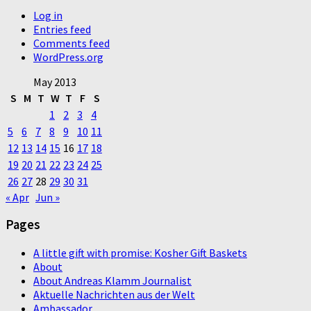
Log in
Entries feed
Comments feed
WordPress.org
May 2013
S
M
T
W
T
F
S
1
2
3
4
5
6
7
8
9
10
11
12
13
14
15
16
17
18
19
20
21
22
23
24
25
26
27
28
29
30
31
« Apr
Jun »
Pages
A little gift with promise: Kosher Gift Baskets
About
About Andreas Klamm Journalist
Aktuelle Nachrichten aus der Welt
Ambassador