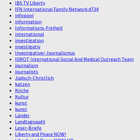
IBS TV Liberty
IFN International Family Network d734
infopool
information
Informations-Freiheit
international
investigation
investigativ
Investigativer Journalismus
ISMOT International Social And Medical Outreach Team
journalism
journalists
Jüdisch-Christlich
katzen
Kirche
Kultur
kunst
kunst
Länder
Landtagswahl
Leser-Briefe
Liberty and Peace NOW!