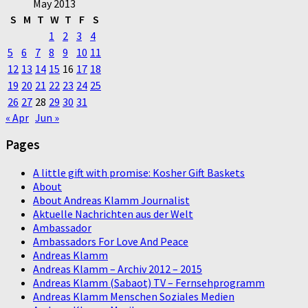
May 2013
S
M
T
W
T
F
S
1
2
3
4
5
6
7
8
9
10
11
12
13
14
15
16
17
18
19
20
21
22
23
24
25
26
27
28
29
30
31
« Apr
Jun »
Pages
A little gift with promise: Kosher Gift Baskets
About
About Andreas Klamm Journalist
Aktuelle Nachrichten aus der Welt
Ambassador
Ambassadors For Love And Peace
Andreas Klamm
Andreas Klamm – Archiv 2012 – 2015
Andreas Klamm (Sabaot) TV – Fernsehprogramm
Andreas Klamm Menschen Soziales Medien