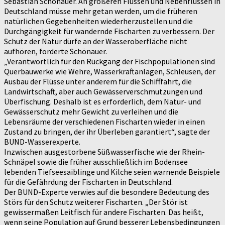
Sebastian Schönauer. An größeren Flüssen und Nebenflüssen in
Deutschland müsse mehr getan werden, um die früheren
natürlichen Gegebenheiten wiederherzustellen und die
Durchgängigkeit für wandernde Fischarten zu verbessern. Der
Schutz der Natur dürfe an der Wasseroberfläche nicht
aufhören, forderte Schönauer.
„Verantwortlich für den Rückgang der Fischpopulationen sind
Querbauwerke wie Wehre, Wasserkraftanlagen, Schleusen, der
Ausbau der Flüsse unter anderem für die Schifffahrt, die
Landwirtschaft, aber auch Gewässerverschmutzungen und
Überfischung. Deshalb ist es erforderlich, dem Natur- und
Gewässerschutz mehr Gewicht zu verleihen und die
Lebensräume der verschiedenen Fischarten wieder in einen
Zustand zu bringen, der ihr Überleben garantiert“, sagte der
BUND-Wasserexperte.
Inzwischen ausgestorbene Süßwasserfische wie der Rhein-
Schnäpel sowie die früher ausschließlich im Bodensee
lebenden Tiefseesaiblinge und Kilche seien warnende Beispiele
für die Gefährdung der Fischarten in Deutschland.
Der BUND-Experte verwies auf die besondere Bedeutung des
Störs für den Schutz weiterer Fischarten. „Der Stör ist
gewissermaßen Leitfisch für andere Fischarten. Das heißt,
wenn seine Population auf Grund besserer Lebensbedingungen