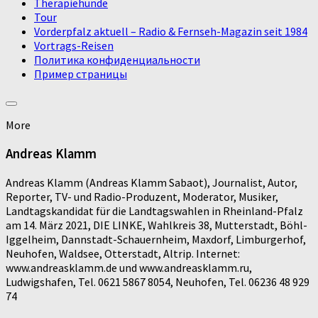
Therapiehunde
Tour
Vorderpfalz aktuell – Radio & Fernseh-Magazin seit 1984
Vortrags-Reisen
Политика конфиденциальности
Пример страницы
More
Andreas Klamm
Andreas Klamm (Andreas Klamm Sabaot), Journalist, Autor,
Reporter, TV- und Radio-Produzent, Moderator, Musiker,
Landtagskandidat für die Landtagswahlen in Rheinland-Pfalz
am 14. März 2021, DIE LINKE, Wahlkreis 38, Mutterstadt, Böhl-
Iggelheim, Dannstadt-Schauernheim, Maxdorf, Limburgerhof,
Neuhofen, Waldsee, Otterstadt, Altrip. Internet:
www.andreasklamm.de und www.andreasklamm.ru,
Ludwigshafen, Tel. 0621 5867 8054, Neuhofen, Tel. 06236 48 929
74