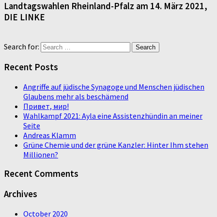
Landtagswahlen Rheinland-Pfalz am 14. März 2021,
DIE LINKE
Search for:
Recent Posts
Angriffe auf jüdische Synagoge und Menschen jüdischen
Glaubens mehr als beschämend
Привет, мир!
Wahlkampf 2021: Ayla eine Assistenzhündin an meiner
Seite
Andreas Klamm
Grüne Chemie und der grüne Kanzler: Hinter Ihm stehen
Millionen?
Recent Comments
Archives
October 2020