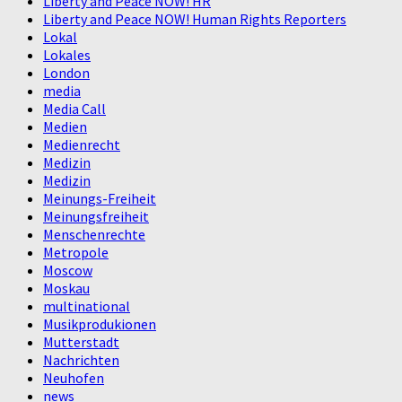
Liberty and Peace NOW! HR
Liberty and Peace NOW! Human Rights Reporters
Lokal
Lokales
London
media
Media Call
Medien
Medienrecht
Medizin
Medizin
Meinungs-Freiheit
Meinungsfreiheit
Menschenrechte
Metropole
Moscow
Moskau
multinational
Musikprodukionen
Mutterstadt
Nachrichten
Neuhofen
news