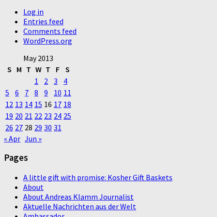
Log in
Entries feed
Comments feed
WordPress.org
May 2013
S
M
T
W
T
F
S
1
2
3
4
5
6
7
8
9
10
11
12
13
14
15
16
17
18
19
20
21
22
23
24
25
26
27
28
29
30
31
« Apr
Jun »
Pages
A little gift with promise: Kosher Gift Baskets
About
About Andreas Klamm Journalist
Aktuelle Nachrichten aus der Welt
Ambassador