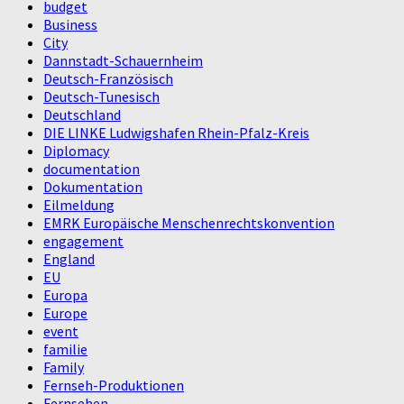
budget
Business
City
Dannstadt-Schauernheim
Deutsch-Französisch
Deutsch-Tunesisch
Deutschland
DIE LINKE Ludwigshafen Rhein-Pfalz-Kreis
Diplomacy
documentation
Dokumentation
Eilmeldung
EMRK Europäische Menschenrechtskonvention
engagement
England
EU
Europa
Europe
event
familie
Family
Fernseh-Produktionen
Fernsehen