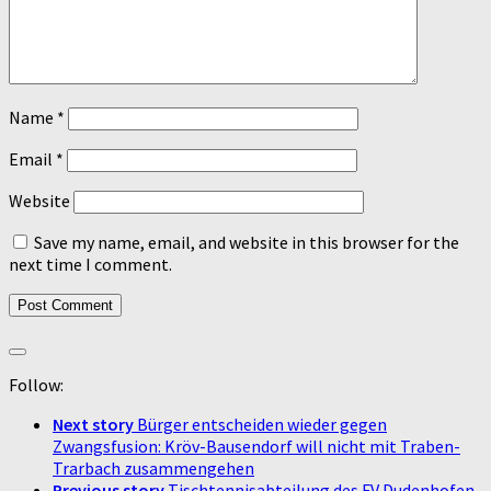
Name
*
Email
*
Website
Save my name, email, and website in this browser for the
next time I comment.
Follow:
Next story
Bürger entscheiden wieder gegen
Zwangsfusion: Kröv-Bausendorf will nicht mit Traben-
Trarbach zusammengehen
Previous story
Tischtennisabteilung des FV Dudenhofen