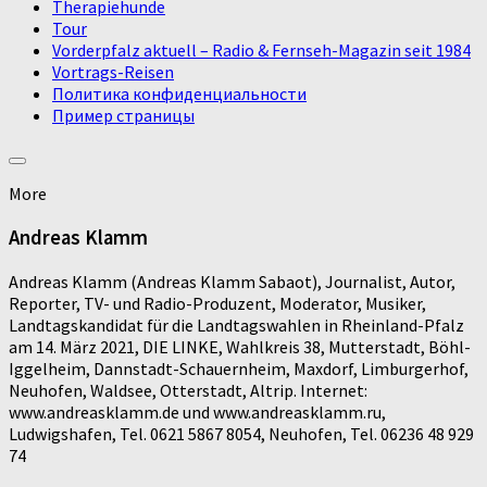
Therapiehunde
Tour
Vorderpfalz aktuell – Radio & Fernseh-Magazin seit 1984
Vortrags-Reisen
Политика конфиденциальности
Пример страницы
More
Andreas Klamm
Andreas Klamm (Andreas Klamm Sabaot), Journalist, Autor,
Reporter, TV- und Radio-Produzent, Moderator, Musiker,
Landtagskandidat für die Landtagswahlen in Rheinland-Pfalz
am 14. März 2021, DIE LINKE, Wahlkreis 38, Mutterstadt, Böhl-
Iggelheim, Dannstadt-Schauernheim, Maxdorf, Limburgerhof,
Neuhofen, Waldsee, Otterstadt, Altrip. Internet:
www.andreasklamm.de und www.andreasklamm.ru,
Ludwigshafen, Tel. 0621 5867 8054, Neuhofen, Tel. 06236 48 929
74