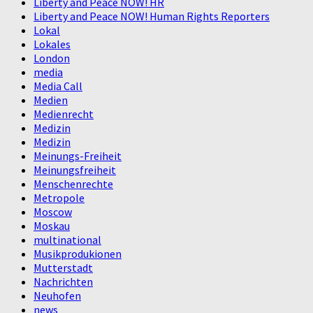
Liberty and Peace NOW! HR
Liberty and Peace NOW! Human Rights Reporters
Lokal
Lokales
London
media
Media Call
Medien
Medienrecht
Medizin
Medizin
Meinungs-Freiheit
Meinungsfreiheit
Menschenrechte
Metropole
Moscow
Moskau
multinational
Musikprodukionen
Mutterstadt
Nachrichten
Neuhofen
news