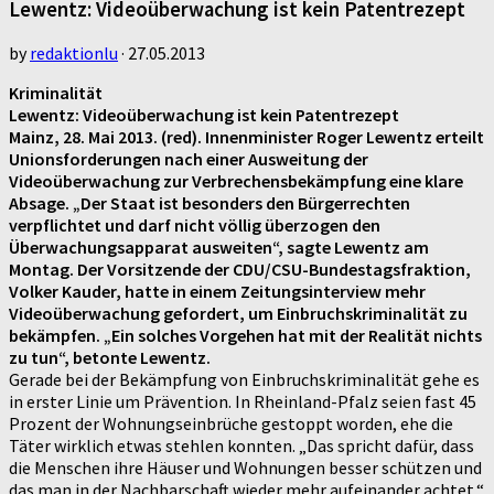
Lewentz: Videoüberwachung ist kein Patentrezept
by
redaktionlu
·
27.05.2013
Kriminalität
Lewentz: Videoüberwachung ist kein Patentrezept
Mainz, 28. Mai 2013. (red). Innenminister Roger Lewentz erteilt
Unionsforderungen nach einer Ausweitung der
Videoüberwachung zur Verbrechensbekämpfung eine klare
Absage. „Der Staat ist besonders den Bürgerrechten
verpflichtet und darf nicht völlig überzogen den
Überwachungsapparat ausweiten“, sagte Lewentz am
Montag. Der Vorsitzende der CDU/CSU-Bundestagsfraktion,
Volker Kauder, hatte in einem Zeitungsinterview mehr
Videoüberwachung gefordert, um Einbruchskriminalität zu
bekämpfen. „Ein solches Vorgehen hat mit der Realität nichts
zu tun“, betonte Lewentz.
Gerade bei der Bekämpfung von Einbruchskriminalität gehe es
in erster Linie um Prävention. In Rheinland-Pfalz seien fast 45
Prozent der Wohnungseinbrüche gestoppt worden, ehe die
Täter wirklich etwas stehlen konnten. „Das spricht dafür, dass
die Menschen ihre Häuser und Wohnungen besser schützen und
das man in der Nachbarschaft wieder mehr aufeinander achtet.“