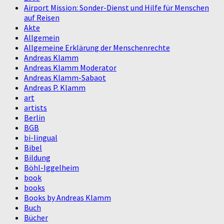
Airport Mission: Sonder-Dienst und Hilfe für Menschen
auf Reisen
Akte
Allgemein
Allgemeine Erklärung der Menschenrechte
Andreas Klamm
Andreas Klamm Moderator
Andreas Klamm-Sabaot
Andreas P. Klamm
art
artists
Berlin
BGB
bi-lingual
Bibel
Bildung
Böhl-Iggelheim
book
books
Books by Andreas Klamm
Buch
Bücher