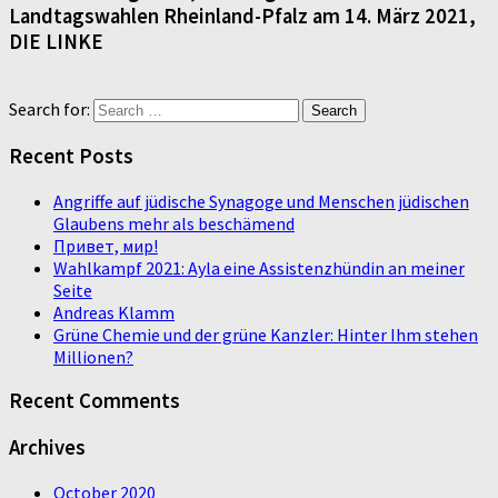
Landtagswahlen Rheinland-Pfalz am 14. März 2021,
DIE LINKE
Search for:
Recent Posts
Angriffe auf jüdische Synagoge und Menschen jüdischen
Glaubens mehr als beschämend
Привет, мир!
Wahlkampf 2021: Ayla eine Assistenzhündin an meiner
Seite
Andreas Klamm
Grüne Chemie und der grüne Kanzler: Hinter Ihm stehen
Millionen?
Recent Comments
Archives
October 2020