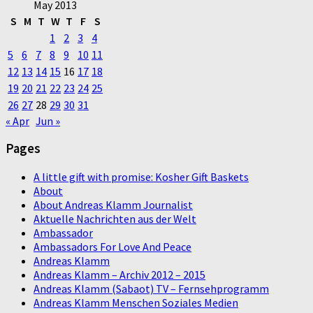
May 2013
S
M
T
W
T
F
S
1
2
3
4
5
6
7
8
9
10
11
12
13
14
15
16
17
18
19
20
21
22
23
24
25
26
27
28
29
30
31
« Apr
Jun »
Pages
A little gift with promise: Kosher Gift Baskets
About
About Andreas Klamm Journalist
Aktuelle Nachrichten aus der Welt
Ambassador
Ambassadors For Love And Peace
Andreas Klamm
Andreas Klamm – Archiv 2012 – 2015
Andreas Klamm (Sabaot) TV – Fernsehprogramm
Andreas Klamm Menschen Soziales Medien