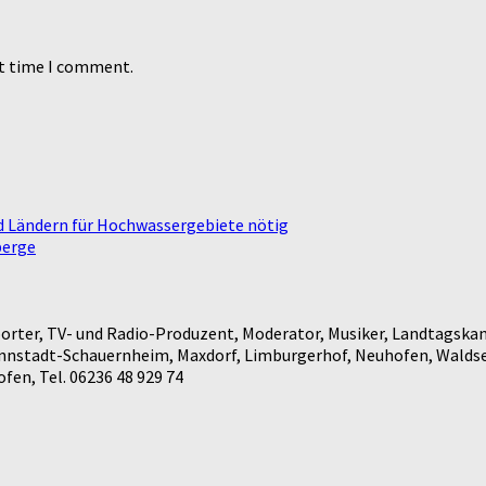
xt time I comment.
nd Ländern für Hochwassergebiete nötig
berge
rter, TV- und Radio-Produzent, Moderator, Musiker, Landtagskan
annstadt-Schauernheim, Maxdorf, Limburgerhof, Neuhofen, Waldse
en, Tel. 06236 48 929 74