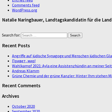
Comments feed
WordPress.org
Natalie Naringbauer, Landtagskandidatin für die Lan
Search for:
Recent Posts
Angriffe auf jüdische Synagoge und Menschen jüdischen G
Привет, мир!
Wahlkampf 2021: Ayla eine Assistenzhündin an meiner Sei
Andreas Klamm
Grüne Chemie und der grüne Kanzler: Hinter Ihm stehen Mi
Recent Comments
Archives
October 2020
September 2020