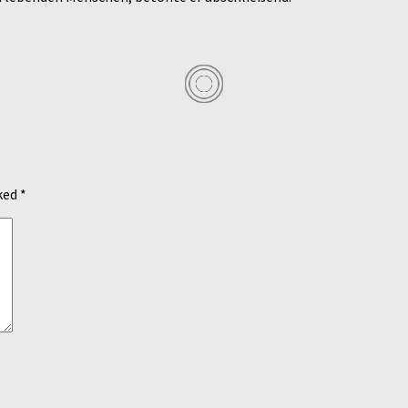
rked
*