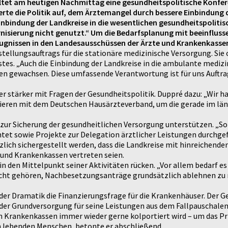
taltet am heutigen Nachmittag eine gesundheitspolitische Konfer
erte die Politik auf, dem Ärztemangel durch bessere Einbindung
bindung der Landkreise in die wesentlichen gesundheitspolitis
isierung nicht genutzt.“ Um die Bedarfsplanung mit beeinfluss
ugnissen in den Landesausschüssen der Ärzte und Krankenkassen
rstellungsauftrags für die stationäre medizinische Versorgung. Si
tes. „Auch die Einbindung der Landkreise in die ambulante medizi
n gewachsen. Diese umfassende Verantwortung ist für uns Auftrag
er stärker mit Fragen der Gesundheitspolitik. Duppré dazu: „Wir 
eren mit dem Deutschen Hausärzteverband, um die gerade im län
 zur Sicherung der gesundheitlichen Versorgung unterstützen. „S
et sowie Projekte zur Delegation ärztlicher Leistungen durchgef
ich sichergestellt werden, dass die Landkreise mit hinreichend
 und Krankenkassen vertreten seien.
 den Mittelpunkt seiner Aktivitäten rücken. „Vor allem bedarf 
licht gehören, Nachbesetzungsanträge grundsätzlich ablehnen zu
er Dramatik die Finanzierungsfrage für die Krankenhäuser. Der Ge
 der Grundversorgung für seine Leistungen aus dem Fallpauschalen
on Krankenkassen immer wieder gerne kolportiert wird – um das P
 lebenden Menschen, betonte er abschließend.