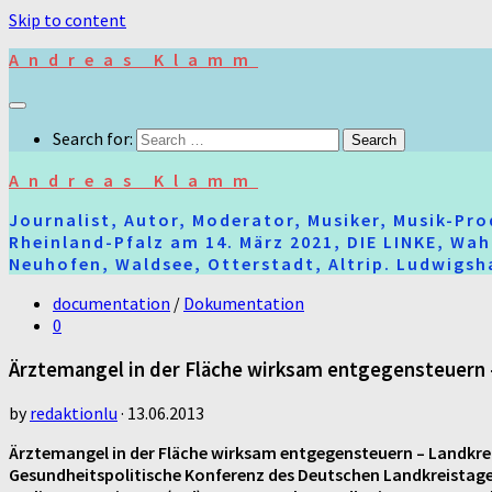
Skip to content
Andreas Klamm
Search for:
Andreas Klamm
Journalist, Autor, Moderator, Musiker, Musik-Pr
Rheinland-Pfalz am 14. März 2021, DIE LINKE, Wa
Neuhofen, Waldsee, Otterstadt, Altrip. Ludwigsha
documentation
/
Dokumentation
0
Ärztemangel in der Fläche wirksam entgegensteuern –
by
redaktionlu
·
13.06.2013
Ärztemangel in der Fläche wirksam entgegensteuern – Landkrei
Gesundheitspolitische Konferenz des Deutschen Landkreistag