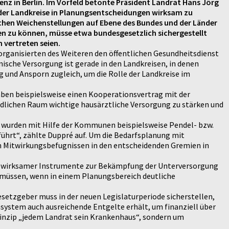
enz in Berlin. Im Vorfeld betonte Präsident Landrat Hans Jörg
 der Landkreise in Planungsentscheidungen wirksam zu
chen Weichenstellungen auf Ebene des Bundes und der Länder
en zu können, müsse etwa bundesgesetzlich sichergestellt
 vertreten seien.
e organisierten des Weiteren den öffentlichen Gesundheitsdienst
nische Versorgung ist gerade in den Landkreisen, in denen
 und Ansporn zugleich, um die Rolle der Landkreise im
haben beispielsweise einen Kooperationsvertrag mit der
dlichen Raum wichtige hausärztliche Versorgung zu stärken und
o wurden mit Hilfe der Kommunen beispielsweise Pendel- bzw.
ührt“, zählte Duppré auf. Um die Bedarfsplanung mit
en Mitwirkungsbefugnissen in den entscheidenden Gremien in
es wirksamer Instrumente zur Bekämpfung der Unterversorgung
 müssen, wenn in einem Planungsbereich deutliche
setzgeber muss in der neuen Legislaturperiode sicherstellen,
system auch ausreichende Entgelte erhält, um finanziell über
rinzip „jedem Landrat sein Krankenhaus“, sondern um