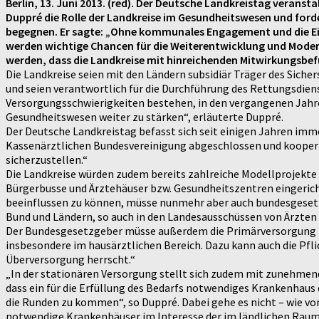
Berlin, 13. Juni 2013. (red). Der Deutsche Landkreistag verans
Duppré die Rolle der Landkreise im Gesundheitswesen und ford
begegnen. Er sagte: „Ohne kommunales Engagement und die Ein
werden wichtige Chancen für die Weiterentwicklung und Modern
werden, dass die Landkreise mit hinreichenden Mitwirkungsbef
Die Landkreise seien mit den Ländern subsidiär Träger des Siche
und seien verantwortlich für die Durchführung des Rettungsdiens
Versorgungsschwierigkeiten bestehen, in den vergangenen Jahre
Gesundheitswesen weiter zu stärken“, erläuterte Duppré.
Der Deutsche Landkreistag befasst sich seit einigen Jahren imm
Kassenärztlichen Bundesvereinigung abgeschlossen und kooperi
sicherzustellen.“
Die Landkreise würden zudem bereits zahlreiche Modellprojekte
Bürgerbusse und Ärztehäuser bzw. Gesundheitszentren eingericht
beeinflussen zu können, müsse nunmehr aber auch bundesgesetzl
Bund und Ländern, so auch in den Landesausschüssen von Ärzten
Der Bundesgesetzgeber müsse außerdem die Primärversorgung in
insbesondere im hausärztlichen Bereich. Dazu kann auch die Pf
Überversorgung herrscht.“
„In der stationären Versorgung stellt sich zudem mit zunehmend
dass ein für die Erfüllung des Bedarfs notwendiges Krankenhaus
die Runden zu kommen“, so Duppré. Dabei gehe es nicht – wie v
notwendige Krankenhäuser im Interesse der im ländlichen Raum