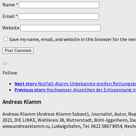
Name
*
Email
*
Website
Save my name, email, and website in this browser for the ne
Follow:
Next story
Notfall-Alarm: Unbekannte greifen Rettungskrä
Previous story
Hochwasser: Anzeichen der Entspannung 
Andreas Klamm
Andreas Klamm (Andreas Klamm Sabaot), Journalist, Autor, Repo
2021, DIE LINKE, Wahlkreis 38, Mutterstadt, Böhl-Iggelheim, D
www.andreasklamm.ru, Ludwigshafen, Tel. 0621 5867 8054, Neuhof