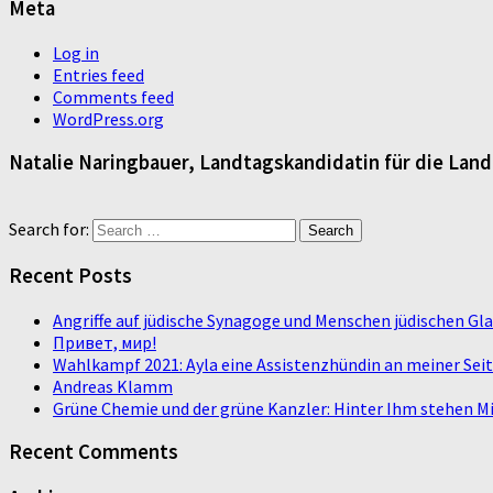
Meta
Log in
Entries feed
Comments feed
WordPress.org
Natalie Naringbauer, Landtagskandidatin für die Lan
Search for:
Recent Posts
Angriffe auf jüdische Synagoge und Menschen jüdischen G
Привет, мир!
Wahlkampf 2021: Ayla eine Assistenzhündin an meiner Sei
Andreas Klamm
Grüne Chemie und der grüne Kanzler: Hinter Ihm stehen Mi
Recent Comments