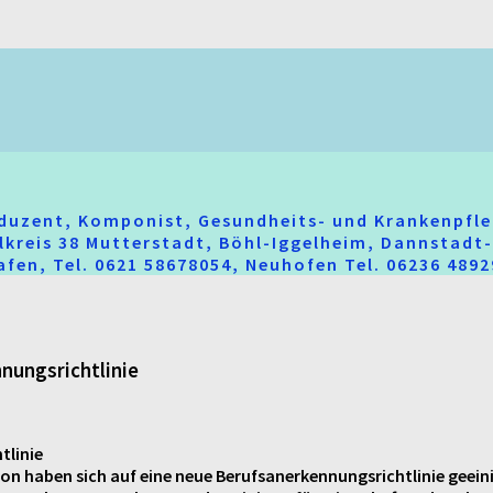
oduzent, Komponist, Gesundheits- und Krankenpfle
hlkreis 38 Mutterstadt, Böhl-Iggelheim, Dannstad
fen, Tel. 0621 58678054, Neuhofen Tel. 06236 489
nungsrichtlinie
tlinie
sion haben sich auf eine neue Berufsanerkennungsrichtlinie geei