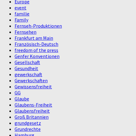
Europe
event
familie
Family
Fernseh-Produktionen
Fernsehen
Frankfurt am Main
Französisch-Deutsch
freedom of the press
Genfer Konventionen
Gesellschaft
Gesundheit
gewerkschaft
Gewerkschaften
Gewissensfreiheit
GG
Glaube
Glaubens-Freiheit
Glaubensfreiheit
Groß Britannien
grundgesetz
Grundrechte
Hamburg