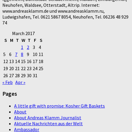
Neuhofen, Waldsee, Otterstadt, Altrip. Internet:
www.andreasklamm.de und www.andreasklamm.ru,
Ludwigshafen, Tel. 0621 5867 8054, Neuhofen, Tel. 06236 48 929
74
March 2017
S
M
T
W
T
F
S
1
2
3
4
5
6
7
8
9
10
11
12
13
14
15
16
17
18
19
20
21
22
23
24
25
26
27
28
29
30
31
« Feb
Apr »
Pages
A little gift with promise: Kosher Gift Baskets
About
About Andreas Klamm Journalist
Aktuelle Nachrichten aus der Welt
Ambassador