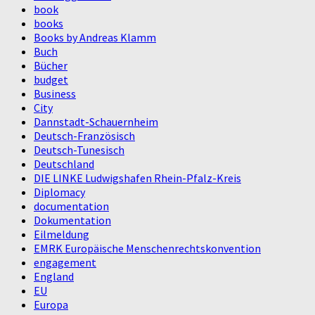
book
books
Books by Andreas Klamm
Buch
Bücher
budget
Business
City
Dannstadt-Schauernheim
Deutsch-Französisch
Deutsch-Tunesisch
Deutschland
DIE LINKE Ludwigshafen Rhein-Pfalz-Kreis
Diplomacy
documentation
Dokumentation
Eilmeldung
EMRK Europäische Menschenrechtskonvention
engagement
England
EU
Europa