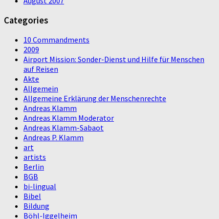
August 2007
Categories
10 Commandments
2009
Airport Mission: Sonder-Dienst und Hilfe für Menschen
auf Reisen
Akte
Allgemein
Allgemeine Erklärung der Menschenrechte
Andreas Klamm
Andreas Klamm Moderator
Andreas Klamm-Sabaot
Andreas P. Klamm
art
artists
Berlin
BGB
bi-lingual
Bibel
Bildung
Böhl-Iggelheim