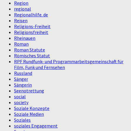
Region
regional
Regionalhilfe. de
Reisen
Religions-Freiheit
Religionsfreiheit
Rheinauen
Roman
Roman Statute
Römisches Statut
RPF Rundfunk- und Programmarbeitsgemeinschaft für
Film, Funk und Fernsehen
Russland
Sänger
Sängerin
Seenotrettung
social
society
Soziale Konzepte
Soziale Medien
Soziales
soziales Engagement