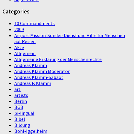
Categories
10 Commandments
2009
Airport Mission: Sonder-Dienst und Hilfe für Menschen
auf Reisen
Akte
Allgemein
Allgemeine Erklärung der Menschenrechte
Andreas Klamm
Andreas Klamm Moderator
Andreas Klamm-Sabaot
Andreas P. Klamm
art
artists
Berlin
BGB
bi-lingual
Bibel
Bildung
Böhl-Iggelheim