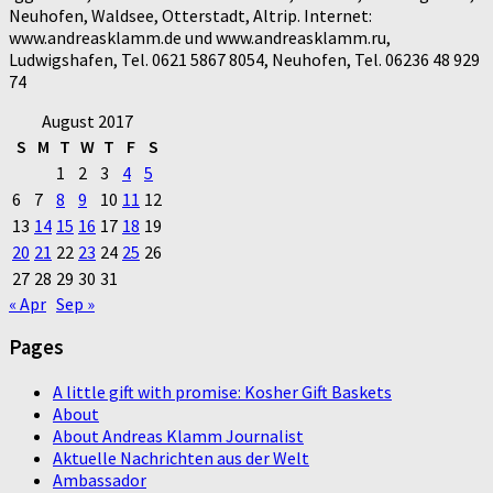
Neuhofen, Waldsee, Otterstadt, Altrip. Internet:
www.andreasklamm.de und www.andreasklamm.ru,
Ludwigshafen, Tel. 0621 5867 8054, Neuhofen, Tel. 06236 48 929
74
August 2017
S
M
T
W
T
F
S
1
2
3
4
5
6
7
8
9
10
11
12
13
14
15
16
17
18
19
20
21
22
23
24
25
26
27
28
29
30
31
« Apr
Sep »
Pages
A little gift with promise: Kosher Gift Baskets
About
About Andreas Klamm Journalist
Aktuelle Nachrichten aus der Welt
Ambassador