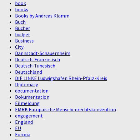
book
books
Books by Andreas Klamm
Buch
Bücher
budget
Business
City
Dannstadt-Schauernheim
Deutsch-Französisch
Deutsch-Tunesisch
Deutschland
DIE LINKE Ludwigshafen Rhein-Pfalz-Kreis
Diplomacy
documentation
Dokumentation
Eilmeldung
EMRK Europäische Menschenrechtskonvention
engagement
England
EU
Europa