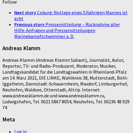
Follow:
Next story
Coburg: Notlage eines 53jährigen Mannes ist
echt
Previous story
Pressemitteilung – Rücknahme aller
Hilfe-Anfragen und Pressemitteilungen
Marinekampfschwimmer a. D.
Andreas Klamm
Andreas Klamm (Andreas Klamm Sabaot), Journalist, Autor,
Reporter, TV- und Radio-Produzent, Moderator, Musiker,
Landtagskandidat für die Landtagswahlen in Rheinland-Pfalz
am 14. März 2021, DIE LINKE, Wahlkreis 38, Mutterstadt, Böhl-
Iggelheim, Dannstadt-Schauernheim, Maxdorf, Limburgerhof,
Neuhofen, Waldsee, Otterstadt, Altrip. Internet:
www.andreasklamm.de und www.andreasklamm.ru,
Ludwigshafen, Tel. 0621 5867 8054, Neuhofen, Tel. 06236 48 929
74
Meta
Log in