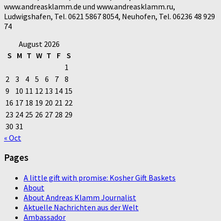
www.andreasklamm.de und www.andreasklamm.ru,
Ludwigshafen, Tel. 0621 5867 8054, Neuhofen, Tel. 06236 48 929
74
August 2026
S
M
T
W
T
F
S
1
2
3
4
5
6
7
8
9
10
11
12
13
14
15
16
17
18
19
20
21
22
23
24
25
26
27
28
29
30
31
« Oct
Pages
A little gift with promise: Kosher Gift Baskets
About
About Andreas Klamm Journalist
Aktuelle Nachrichten aus der Welt
Ambassador