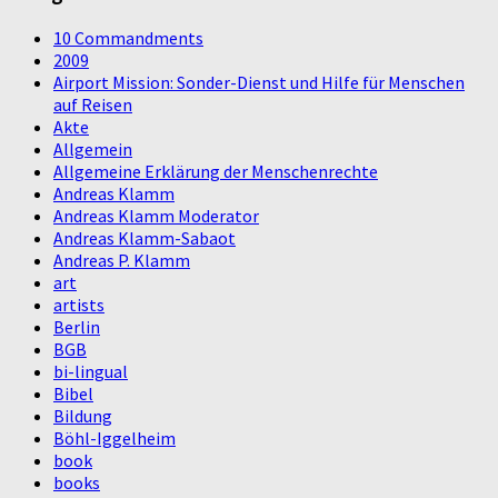
10 Commandments
2009
Airport Mission: Sonder-Dienst und Hilfe für Menschen
auf Reisen
Akte
Allgemein
Allgemeine Erklärung der Menschenrechte
Andreas Klamm
Andreas Klamm Moderator
Andreas Klamm-Sabaot
Andreas P. Klamm
art
artists
Berlin
BGB
bi-lingual
Bibel
Bildung
Böhl-Iggelheim
book
books