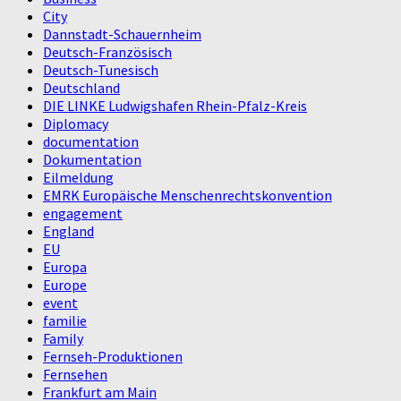
City
Dannstadt-Schauernheim
Deutsch-Französisch
Deutsch-Tunesisch
Deutschland
DIE LINKE Ludwigshafen Rhein-Pfalz-Kreis
Diplomacy
documentation
Dokumentation
Eilmeldung
EMRK Europäische Menschenrechtskonvention
engagement
England
EU
Europa
Europe
event
familie
Family
Fernseh-Produktionen
Fernsehen
Frankfurt am Main