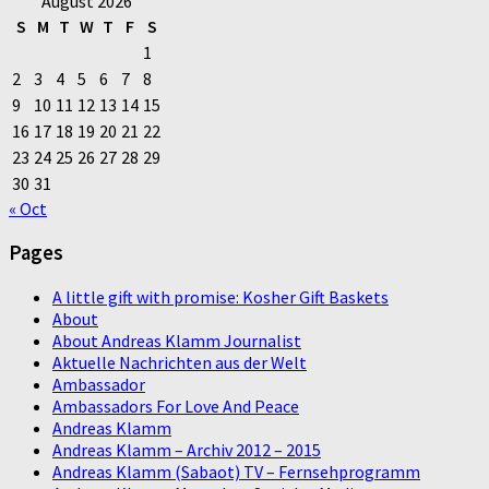
August 2026
S
M
T
W
T
F
S
1
2
3
4
5
6
7
8
9
10
11
12
13
14
15
16
17
18
19
20
21
22
23
24
25
26
27
28
29
30
31
« Oct
Pages
A little gift with promise: Kosher Gift Baskets
About
About Andreas Klamm Journalist
Aktuelle Nachrichten aus der Welt
Ambassador
Ambassadors For Love And Peace
Andreas Klamm
Andreas Klamm – Archiv 2012 – 2015
Andreas Klamm (Sabaot) TV – Fernsehprogramm