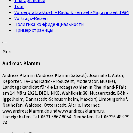
Therapiehunde
Tour
Vorderpfalz aktuell – Radio & Fernseh-Magazin seit 1984
Vortrags-Reisen
Политика конфиденциальности
Пример страницы
More
Andreas Klamm
Andreas Klamm (Andreas Klamm Sabaot), Journalist, Autor,
Reporter, TV- und Radio-Produzent, Moderator, Musiker,
Landtagskandidat für die Landtagswahlen in Rheinland-Pfalz
am 14. März 2021, DIE LINKE, Wahlkreis 38, Mutterstadt, Böhl-
Iggelheim, Dannstadt-Schauernheim, Maxdorf, Limburgerhof,
Neuhofen, Waldsee, Otterstadt, Altrip. Internet:
www.andreasklamm.de und www.andreasklamm.ru,
Ludwigshafen, Tel. 0621 5867 8054, Neuhofen, Tel. 06236 48 929
74