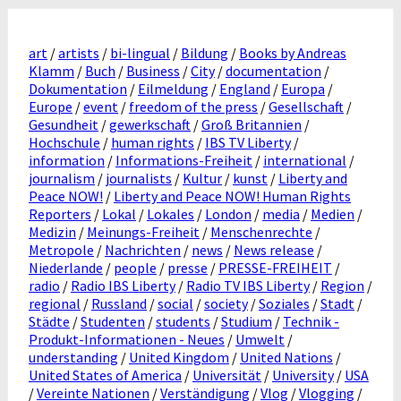
art
/
artists
/
bi-lingual
/
Bildung
/
Books by Andreas
Klamm
/
Buch
/
Business
/
City
/
documentation
/
Dokumentation
/
Eilmeldung
/
England
/
Europa
/
Europe
/
event
/
freedom of the press
/
Gesellschaft
/
Gesundheit
/
gewerkschaft
/
Groß Britannien
/
Hochschule
/
human rights
/
IBS TV Liberty
/
information
/
Informations-Freiheit
/
international
/
journalism
/
journalists
/
Kultur
/
kunst
/
Liberty and
Peace NOW!
/
Liberty and Peace NOW! Human Rights
Reporters
/
Lokal
/
Lokales
/
London
/
media
/
Medien
/
Medizin
/
Meinungs-Freiheit
/
Menschenrechte
/
Metropole
/
Nachrichten
/
news
/
News release
/
Niederlande
/
people
/
presse
/
PRESSE-FREIHEIT
/
radio
/
Radio IBS Liberty
/
Radio TV IBS Liberty
/
Region
/
regional
/
Russland
/
social
/
society
/
Soziales
/
Stadt
/
Städte
/
Studenten
/
students
/
Studium
/
Technik -
Produkt-Informationen - Neues
/
Umwelt
/
understanding
/
United Kingdom
/
United Nations
/
United States of America
/
Universität
/
University
/
USA
/
Vereinte Nationen
/
Verständigung
/
Vlog
/
Vlogging
/