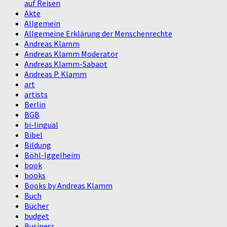
auf Reisen
Akte
Allgemein
Allgemeine Erklärung der Menschenrechte
Andreas Klamm
Andreas Klamm Moderator
Andreas Klamm-Sabaot
Andreas P. Klamm
art
artists
Berlin
BGB
bi-lingual
Bibel
Bildung
Böhl-Iggelheim
book
books
Books by Andreas Klamm
Buch
Bücher
budget
Business