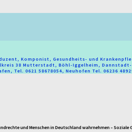
oduzent, Komponist, Gesundheits- und Krankenpfle
hlkreis 38 Mutterstadt, Böhl-Iggelheim, Dannstad
fen, Tel. 0621 58678054, Neuhofen Tel. 06236 489
rechte und Menschen in Deutschland wahrnehmen – Soziale Gerec