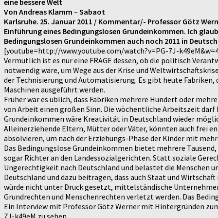
eine bessere Welt
Von Andreas Klamm – Sabaot
Karlsruhe. 25. Januar 2011 / Kommentar/- Professor Götz Werne
Einführung eines Bedingungslosen Grundeinkommen. Ich glaube, 
Bedingungslosen Grundeinkommen auch noch 2011 in Deutsch
[youtube=http://www.youtube.com/watch?v=PG-7J-k49eM&w=
Vermutlich ist es nur eine FRAGE dessen, ob die politisch Veran
notwendig wäre, um Wege aus der Krise und Weltwirtschaftskrise 
der Technisierung und Automatisierung. Es gibt heute Fabriken
Maschinen ausgeführt werden.
Früher war es üblich, dass Fabriken mehrere Hundert oder meh
von Arbeit einen großen Sinn. Die wöchentliche Arbeitszeit dar
Grundeinkommen wäre Kreativität in Deutschland wieder mögli
Alleinerziehende Eltern, Mütter oder Väter, könnten auch frei en
absolvieren, um nach der Erziehungs-Phase der Kinder mit mehr Q
Das Bedingungslose Grundeinkommen bietet mehrere Tausend, wen
sogar Richter an den Landessozialgerichten. Statt soziale Ge
Ungerechtigkeit nach Deutschland und belastet die Menschen u
Deutschland und dazu beitragen, dass auch Staat und Wirtschaf
würde nicht unter Druck gesetzt, mittelständische Unternehmer 
Grundrechten und Menschenrechten verletzt werden. Das Bedin
Ein Interview mit Professor Götz Werner mit Hintergründen z
7J-k49eM zu sehen.