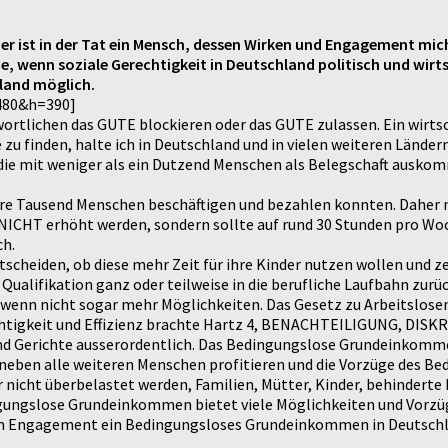
r ist in der Tat ein Mensch, dessen Wirken und Engagement mich 
wenn soziale Gerechtigkeit in Deutschland politisch und wirtsc
land möglich.
480&h=390]
twortlichen das GUTE blockieren oder das GUTE zulassen. Ein wirt
zu finden, halte ich in Deutschland und in vielen weiteren Länder
, die mit weniger als ein Dutzend Menschen als Belegschaft ausk
rere Tausend Menschen beschäftigen und bezahlen konnten. Daher
f NICHT erhöht werden, sondern sollte auf rund 30 Stunden pro W
ch.
tscheiden, ob diese mehr Zeit für ihre Kinder nutzen wollen und ze
ualifikation ganz oder teilweise in die berufliche Laufbahn zurü
n nicht sogar mehr Möglichkeiten. Das Gesetz zu Arbeitslosengel
rechtigkeit und Effizienz brachte Hartz 4, BENACHTEILIGUNG, D
nd Gerichte ausserordentlich. Das Bedingungslose Grundeinkomme
t neben alle weiteren Menschen profitieren und die Vorzüge des
nicht überbelastet werden, Familien, Mütter, Kinder, behinderte 
gungslose Grundeinkommen bietet viele Möglichkeiten und Vorzü
um Engagement ein Bedingungsloses Grundeinkommen in Deutschl