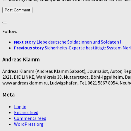
Follow:
Next story
Liebe deutsche Soldatinnen und Soldaten !
Previous story
Sicherheits-Experte bestätigt: System Merk
Andreas Klamm
Andreas Klamm (Andreas Klamm Sabaot), Journalist, Autor, Repo
2021, DIE LINKE, Wahlkreis 38, Mutterstadt, Böhl-Iggelheim, D
www.andreasklamm.ru, Ludwigshafen, Tel. 0621 5867 8054, Neuhof
Meta
Log in
Entries feed
Comments feed
WordPress.org