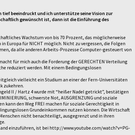
tief beeindruckt und ich unterstütze seine Vision zur
haftlich gewünscht ist, dann ist die Einführung des
schaftliches Wachstum von bis 70 Prozent, das möglicherweise
n in Europa für NICHT möglich. Nicht zu vergessen, die Folgen
ommen, da alle anderen Arbeits-Prozesse Computer-gesteuert von
 macht für mich auch die Forderung der GERECHTEN Verteilung
oche reduziert werden. Mit einem Bedingungslosen
itgleich vielleicht ein Studium an einer der Fern-Universitäten
ck zukehren.
d II / Hartz 4 wurde mit “heißer Nadel getrickt”, bestätigen
ISKRIMINIERUNG, schwerste Not, AUSGRENZUNG und soziale
n kann den Weg FREI machen für soziale Gerechtigkeit in
 Bedingungslosen Grundeinkommen nutzen können. Die Wirtschaft
Menschen nicht benachteiligt, ausgegrenzt und in ihren
ge.
and einzuführen, ist bei http://www.youtube.com/watch?v=PG-