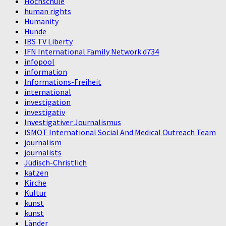
Hochschule
human rights
Humanity
Hunde
IBS TV Liberty
IFN International Family Network d734
infopool
information
Informations-Freiheit
international
investigation
investigativ
Investigativer Journalismus
ISMOT International Social And Medical Outreach Team
journalism
journalists
Jüdisch-Christlich
katzen
Kirche
Kultur
kunst
kunst
Länder