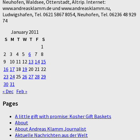
Neuhofen, Waldsee, Otterstadt, Altrip. Internet:
www.andreasklamm.de und www.andreasklamm.ru,
Ludwigshafen, Tel. 0621 5867 8054, Neuhofen, Tel. 06236 48 929
74
January 2011
S
M
T
W
T
F
S
1
2
3
4
5
6
7
8
9
10
11
12
13
14
15
16
17
18
19
20
21
22
23
24
25
26
27
28
29
30
31
« Dec
Feb »
Pages
A little gift with promise: Kosher Gift Baskets
About
About Andreas Klamm Journalist
Aktuelle Nachrichten aus der Welt