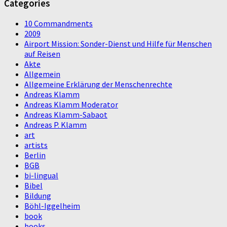
Categories
10 Commandments
2009
Airport Mission: Sonder-Dienst und Hilfe für Menschen
auf Reisen
Akte
Allgemein
Allgemeine Erklärung der Menschenrechte
Andreas Klamm
Andreas Klamm Moderator
Andreas Klamm-Sabaot
Andreas P. Klamm
art
artists
Berlin
BGB
bi-lingual
Bibel
Bildung
Böhl-Iggelheim
book
books