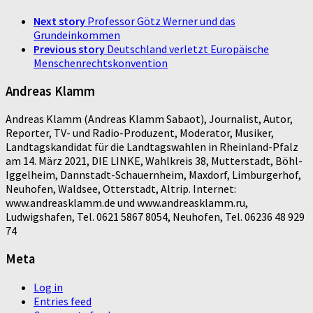
Next story
Professor Götz Werner und das
Grundeinkommen
Previous story
Deutschland verletzt Europäische
Menschenrechtskonvention
Andreas Klamm
Andreas Klamm (Andreas Klamm Sabaot), Journalist, Autor,
Reporter, TV- und Radio-Produzent, Moderator, Musiker,
Landtagskandidat für die Landtagswahlen in Rheinland-Pfalz
am 14. März 2021, DIE LINKE, Wahlkreis 38, Mutterstadt, Böhl-
Iggelheim, Dannstadt-Schauernheim, Maxdorf, Limburgerhof,
Neuhofen, Waldsee, Otterstadt, Altrip. Internet:
www.andreasklamm.de und www.andreasklamm.ru,
Ludwigshafen, Tel. 0621 5867 8054, Neuhofen, Tel. 06236 48 929
74
Meta
Log in
Entries feed