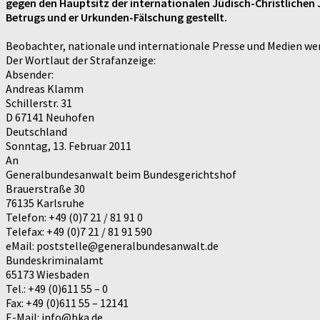
gegen den Hauptsitz der internationalen Jüdisch-Christlichen
Betrugs und er Urkunden-Fälschung gestellt.
Beobachter, nationale und internationale Presse und Medien we
Der Wortlaut der Strafanzeige:
Absender:
Andreas Klamm
Schillerstr. 31
D 67141 Neuhofen
Deutschland
Sonntag, 13. Februar 2011
An
Generalbundesanwalt beim Bundesgerichtshof
Brauerstraße 30
76135 Karlsruhe
Telefon: +49 (0)7 21 / 81 91 0
Telefax: +49 (0)7 21 / 81 91 590
eMail: poststelle@generalbundesanwalt.de
Bundeskriminalamt
65173 Wiesbaden
Tel.: +49 (0)611 55 – 0
Fax: +49 (0)611 55 – 12141
E-Mail: info@bka.de