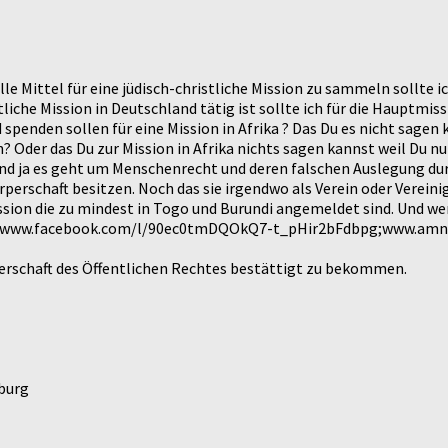
e Mittel für eine jüdisch-christliche Mission zu sammeln sollte i
istliche Mission in Deutschland tätig ist sollte ich für die Hauptm
enden sollen für eine Mission in Afrika ? Das Du es nicht sagen ka
? Oder das Du zur Mission in Afrika nichts sagen kannst weil Du nu
ja es geht um Menschenrecht und deren falschen Auslegung durch
perschaft besitzen. Noch das sie irgendwo als Verein oder Verei
ssion die zu mindest in Togo und Burundi angemeldet sind. Und wen
p://www.facebook.com/l/90ec0tmDQOkQ7-t_pHir2bFdbpg;www.amnes
erschaft des Öffentlichen Rechtes bestättigt zu bekommen.
iburg