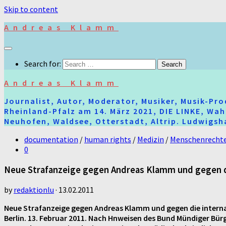
Skip to content
Andreas Klamm
Search for:
Andreas Klamm
Journalist, Autor, Moderator, Musiker, Musik-Pr
Rheinland-Pfalz am 14. März 2021, DIE LINKE, Wa
Neuhofen, Waldsee, Otterstadt, Altrip. Ludwigsha
documentation
/
human rights
/
Medizin
/
Menschenrecht
0
Neue Strafanzeige gegen Andreas Klamm und gegen die
by
redaktionlu
·
13.02.2011
Neue Strafanzeige gegen Andreas Klamm und gegen die internat
Berlin. 13. Februar 2011. Nach Hnweisen des Bund Mündiger Bü