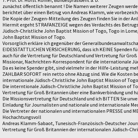
7. Prof. Dr. Horst Köhler, Bundespräsident a. D.
zunächst öffentlich benannt ! Die Namen weiterer Zeugen werde
berichtet über einen Betrug von Andreas Klamm, wie vorbezeichn
Die Kopie der Zeugen-Mitteilung des Zeugen finden Sie in der An
Hiermit ergeht STRAFANZEIGE wegen des Verdachts des Betrugs
Jüdisch-Christliche John Baptist Mission of Togo, Togo in Lome
John Baptist Mission of Togo.
Vorsorglich erkläre ich gegenüber der Generalbundesanwaltsc
EIDESSTATTLICHEN VERSICHERUNG, dass ich KEINE Spenden für die 
auch für die Vertretung für Deutschland und Vertretung für Groß
Missionar, Nachrichten-Korrespondent für die internationale Jü
Da es keine Spender gibt, sind vielmehr in der Hilfe-Leistung 
ZAHLBAR SOFORT rein netto ohne Abzug sind. Wie die Kosten bez
internationale Jüdisch-Christliche John Baptist Mission of Togo
Die interntionale Jüdisch-Christliche John Baptist Mission of
Vertretung für Groß Britannien über eine Bankverbindung und h
Die Missionsvertretung für Deutschland und ich BITTEN Sie unv
Einladung für Journalisten und nationale und internationale Me
Die Vertreter der nationalen und internationalen PRESSE und
Hochachtungsvoll
Andreas Klamm-Sabaot, Tunesisch-Französisch-Deutscher Journali
Vertretung für Groß Britannien der internationalen Jüdisch-Chr