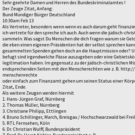
Sehr geehrte Damen und Herren des Bundeskriminalamtes !
Der Zeuge Zitat, Anfang:
Bund Mündiger Bürger Deutschland
10:30am Feb 13
Als Vertreter, besonders wenn wenn es auch darum geht finanziell
ich vertrete für den spreche ich auch. Auch wenn die jüdisch-chr
sammeln. Was sagst Du Menschen die dich fragen warum sie Geld sp
die eben einen eigenen Präsidenten hat der selbst sprechen kann
gesammelten Spenden gehen doch an die Hauptmission oder? Und 
befugt sind irgendwelche Pässe auszugeben oder eine Gebietskör
legitimation haben. Im gegensatz zu der jüdisch-christlichen Mi
endsprechenden Seiten mit den Menscherechten wie z. B. htt
menschenrechte
oder einfach zum Finanzamt gehen um seinen Status einer Körp
Zitat, Ende.
Als weitere Zeugen werden hiermit
1. Hans-Jürgen Graf, Nürnberg
2. Thomas Müller, Nürnberg
3. Christiane Philipp, Ettlingen
4. Bruno Schillinger, March, Breisgau / Hochschwarzwald bei Fre
5. RTL Fernsehen, Köln
6. Dr. Christian Wulff, Bundespräsident