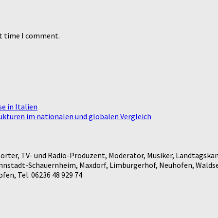
xt time I comment.
e in Italien
rukturen im nationalen und globalen Vergleich
rter, TV- und Radio-Produzent, Moderator, Musiker, Landtagskan
annstadt-Schauernheim, Maxdorf, Limburgerhof, Neuhofen, Waldse
en, Tel. 06236 48 929 74