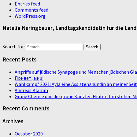
Entries feed
Comments feed
WordPress.org
Natalie Naringbauer, Landtagskandidatin für die Lan
Search for:
Recent Posts
Angriffe auf jüdische Synagoge und Menschen jüdischen G
Привет, мир!
Wahlkampf 2021: Ayla eine Assistenzhündin an meiner Sei
Andreas Klamm
Grüne Chemie und der grüne Kanzler: Hinter Ihm stehen Mi
Recent Comments
Archives
October 2020