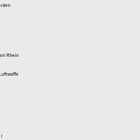
örden
 am Rhein
Luftwaffe
!