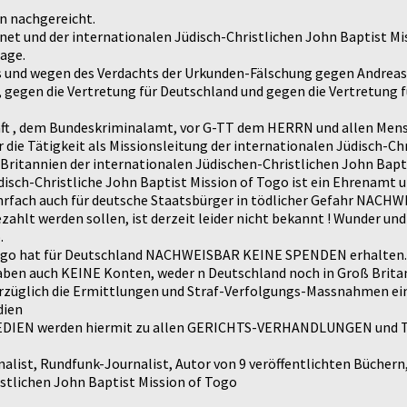
n nachgereicht.
et und der internationalen Jüdisch-Christlichen John Baptist Mi
lage.
 und wegen des Verdachts der Urkunden-Fälschung gegen Andreas
, gegen die Vertretung für Deutschland und gegen die Vertretung 
haft , dem Bundeskriminalamt, vor G-TT dem HERRN und allen Me
Tätigkeit als Missionsleitung der internationalen Jüdisch-Chris
 Britannien der internationalen Jüdischen-Christlichen John Bapti
disch-Christliche John Baptist Mission of Togo ist ein Ehrenamt
mehrfach auch für deutsche Staatsbürger in tödlicher Gefahr NAC
ahlt werden sollen, ist derzeit leider nicht bekannt ! Wunder u
.
 Togo hat für Deutschland NACHWEISBAR KEINE SPENDEN erhalten. 
aben auch KEINE Konten, weder n Deutschland noch in Groß Brita
erzüglich die Ermittlungen und Straf-Verfolgungs-Massnahmen ein
dien
 MEDIEN werden hiermit zu allen GERICHTS-VERHANDLUNGEN und T
st, Rundfunk-Journalist, Autor von 9 veröffentlichten Büchern, 
istlichen John Baptist Mission of Togo