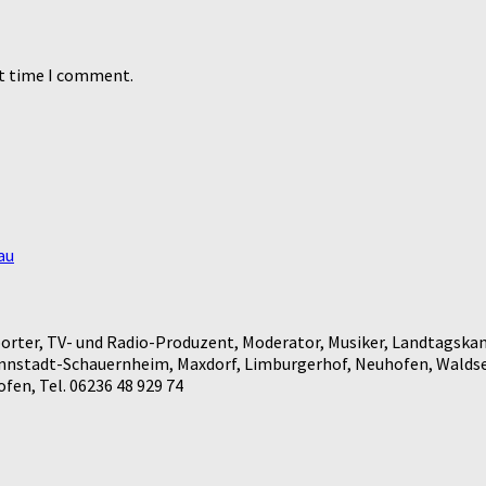
xt time I comment.
au
rter, TV- und Radio-Produzent, Moderator, Musiker, Landtagskan
annstadt-Schauernheim, Maxdorf, Limburgerhof, Neuhofen, Waldse
en, Tel. 06236 48 929 74