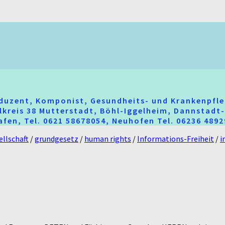
oduzent, Komponist, Gesundheits- und Krankenpfle
hlkreis 38 Mutterstadt, Böhl-Iggelheim, Dannstad
fen, Tel. 0621 58678054, Neuhofen Tel. 06236 489
ellschaft
/
grundgesetz
/
human rights
/
Informations-Freiheit
/
i