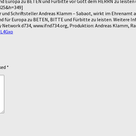
und Europa zu BETEN und Fürbitte vor Gott dem HERRN zu leisten 
425&h=349]
r und Schriftsteller Andreas Klamm – Sabaot, wirkt im Ehrenamt 
d für Europa zu BETEN, BITTE und Fürbitte zu leisten. Weitere In
y Network d734, www.ifnd734.org, Produktion: Andreas Klamm, Rad
9L4Gxo
rked
*