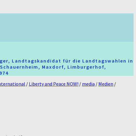
ger, Landtagskandidat für die Landtagswahlen in
t-Schauernheim, Maxdorf, Limburgerhof,
2974
nternational
/
Liberty and Peace NOW!
/
media
/
Medien
/