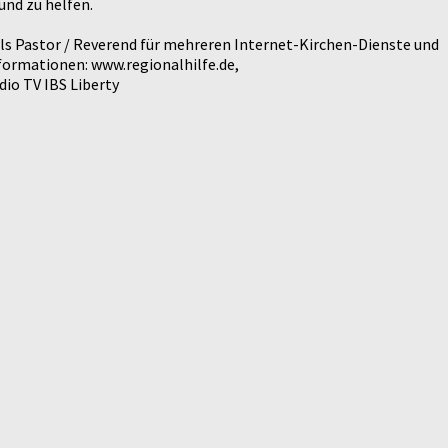
und zu helfen.
als Pastor / Reverend für mehreren Internet-Kirchen-Dienste und
formationen: www.regionalhilfe.de,
io TV IBS Liberty