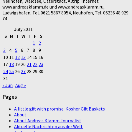
Neuhofen, Waldsee, Otterstadt, Altrip. Internet:
www.andreasklamm.de und www.andreasklamm.ru,
Ludwigshafen, Tel. 0621 5867 8054, Neuhofen, Tel. 06236 48 929
74
July 2011
S
M
T
W
T
F
S
1
2
3
4
5
6
7
8
9
10
11
12
13
14
15
16
17
18
19
20
21
22
23
24
25
26
27
28
29
30
31
« Jun
Aug »
Pages
A little gift with promise: Kosher Gift Baskets
About
About Andreas Klamm Journalist
Aktuelle Nachrichten aus der Welt