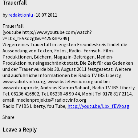
Trauerfall
by
redaktionlu
·
18.07.2011
Trauerfall
[youtube http://www.youtube.com/watch?
v=Lbx_fEVXozg&w=425&h=349]
Wegen eines Trauerfall im engsten Freundeskreis findet die
Aussendung von Texten, Fotos, Radio- Fernseh- Film-
Produktionen, Büchern, Magazin-Beiträgen, Medien-
Produktion nur eingeschränkt statt. Die Zeit für das Gedenken
und der Trauer wurde bis 30. August 2011 festgesetzt. Weitere
und ausführliche Informationen bei Radio TV IBS Liberty,
www.radiotvinfo.org, www.ibstelevision.org und bei
www.oterapro.de, Andreas Klamm Sabaot, Radio TV IBS Liberty,
Tel. 06236 416802, Tel. 06236 48 90 44, Mobil Tel 0178 817 2114,
email. medienprojekte@radiotvinfo.org
Radio TV IBS Liberty, You Tube,
http://youtu.be/Lbx_fEVXozg
Share
Leave a Reply