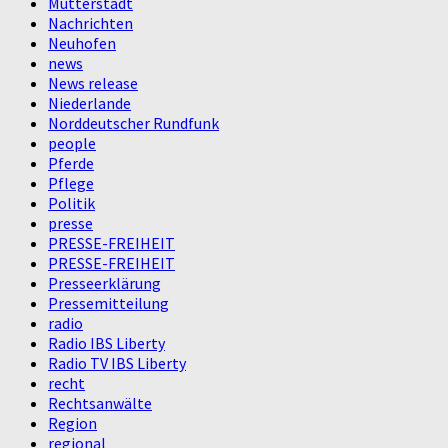
Mutterstadt
Nachrichten
Neuhofen
news
News release
Niederlande
Norddeutscher Rundfunk
people
Pferde
Pflege
Politik
presse
PRESSE-FREIHEIT
PRESSE-FREIHEIT
Presseerklärung
Pressemitteilung
radio
Radio IBS Liberty
Radio TV IBS Liberty
recht
Rechtsanwälte
Region
regional