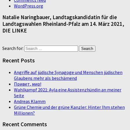
WordPress.org
Natalie Naringbauer, Landtagskandidatin für die
Landtagswahlen Rheinland-Pfalz am 14. März 2021,
DIE LINKE
Search for:
Recent Posts
Angriffe auf jüdische Synagoge und Menschen jüdischen
Glaubens mehr als beschämend
Привет, мир!
Wahlkampf 2021: Ayla eine Assistenzhündin an meiner
Seite
Andreas Klamm
Grüne Chemie und der grüne Kanzler: Hinter Ihm stehen
Millionen?
Recent Comments