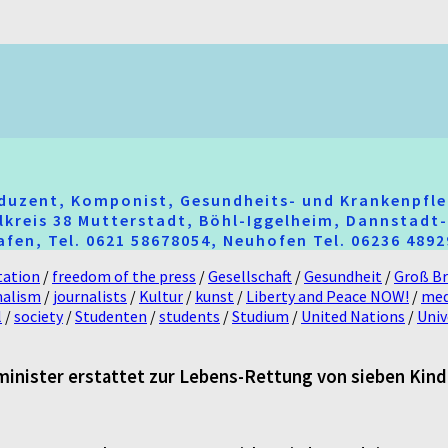
oduzent, Komponist, Gesundheits- und Krankenpfle
hlkreis 38 Mutterstadt, Böhl-Iggelheim, Dannstad
fen, Tel. 0621 58678054, Neuhofen Tel. 06236 489
ation
/
freedom of the press
/
Gesellschaft
/
Gesundheit
/
Groß Br
nalism
/
journalists
/
Kultur
/
kunst
/
Liberty and Peace NOW!
/
med
l
/
society
/
Studenten
/
students
/
Studium
/
United Nations
/
Univ
inister erstattet zur Lebens-Rettung von sieben Kind