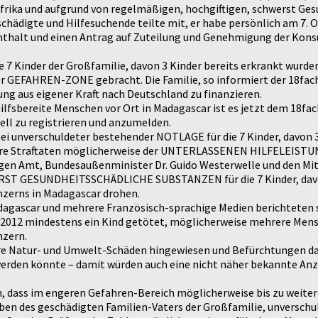
 Afrika und aufgrund von regelmäßigen, hochgiftigen, schwerst
chädigte und Hilfesuchende teilte mit, er habe persönlich am 7. 
thalt und einen Antrag auf Zuteilung und Genehmigung der Konsu
ie 7 Kinder der Großfamilie, davon 3 Kinder bereits erkrankt wur
er GEFAHREN-ZONE gebracht. Die Familie, so informiert der 18fache
ng aus eigener Kraft nach Deutschland zu finanzieren.
bereite Menschen vor Ort in Madagascar ist es jetzt dem 18fac
iell zu registrieren und anzumelden.
i unverschuldeter bestehender NOTLAGE für die 7 Kinder, davon 3 
mehrere Straftaten möglicherweise der UNTERLASSENEN HILFELE
 Amt, Bundesaußenminister Dr. Guido Westerwelle und den Mita
GESUNDHEITSSCHÄDLICHE SUBSTANZEN für die 7 Kinder, davon ber
erns in Madagascar drohen.
agascar und mehrere Französisch-sprachige Medien berichteten se
ahr 2012 mindestens ein Kind getötet, möglicherweise mehrere Me
nzern.
re Natur- und Umwelt-Schäden hingewiesen und Befürchtungen darü
werden könnte – damit würden auch eine nicht näher bekannte Anz
, dass im engeren Gefahren-Bereich möglicherweise bis zu weite
gaben des geschädigten Familien-Vaters der Großfamilie, unverschu