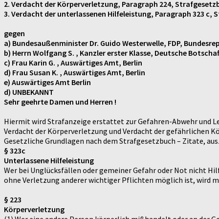
2. Verdacht der Körperverletzung, Paragraph 224, Strafgesetz
3. Verdacht der unterlassenen Hilfeleistung, Paragraph 323 c,
gegen
a) Bundesaußenminister Dr. Guido Westerwelle, FDP, Bundesrep
b) Herrn Wolfgang S. , Kanzler erster Klasse, Deutsche Botschaf
c) Frau Karin G. , Auswärtiges Amt, Berlin
d) Frau Susan K. , Auswärtiges Amt, Berlin
e) Auswärtiges Amt Berlin
d) UNBEKANNT
Sehr geehrte Damen und Herren !
Hiermit wird Strafanzeige erstattet zur Gefahren-Abwehr und Le
Verdacht der Körperverletzung und Verdacht der gefährlichen 
Gesetzliche Grundlagen nach dem Strafgesetzbuch – Zitate, au
§ 323c
Unterlassene Hilfeleistung
Wer bei Unglücksfällen oder gemeiner Gefahr oder Not nicht Hi
ohne Verletzung anderer wichtiger Pflichten möglich ist, wird mi
§ 223
Körperverletzung