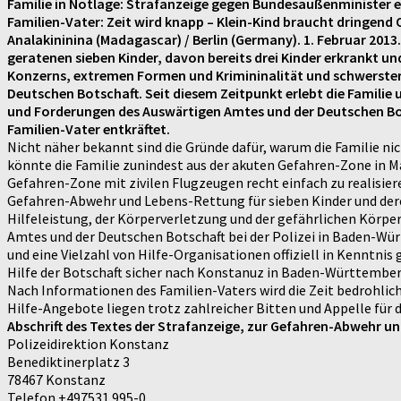
Familie in Notlage: Strafanzeige gegen Bundesaußenminister e
Familien-Vater: Zeit wird knapp – Klein-Kind braucht dringen
Analakininina (Madagascar) / Berlin (Germany). 1. Februar 2013
geratenen sieben Kinder, davon bereits drei Kinder erkrankt und
Konzerns, extremen Formen und Krimininalität und schwerster A
Deutschen Botschaft. Seit diesem Zeitpunkt erlebt die Familie
und Forderungen des Auswärtigen Amtes und der Deutschen Bots
Familien-Vater entkräftet.
Nicht näher bekannt sind die Gründe dafür, warum die Familie ni
könnte die Familie zunindest aus der akuten Gefahren-Zone in Ma
Gefahren-Zone mit zivilen Flugzeugen recht einfach zu realisier
Gefahren-Abwehr und Lebens-Rettung für sieben Kinder und deren
Hilfeleistung, der Körperverletzung und der gefährlichen Körp
Amtes und der Deutschen Botschaft bei der Polizei in Baden-Wü
und eine Vielzahl von Hilfe-Organisationen offiziell in Kenntn
Hilfe der Botschaft sicher nach Konstanuz in Baden-Württemberg
Nach Informationen des Familien-Vaters wird die Zeit bedrohlic
Hilfe-Angebote liegen trotz zahlreicher Bitten und Appelle für
Abschrift des Textes der Strafanzeige, zur Gefahren-Abwehr u
Polizeidirektion Konstanz
Benediktinerplatz 3
78467 Konstanz
Telefon +497531 995-0