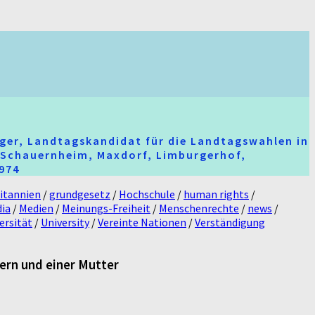
ger, Landtagskandidat für die Landtagswahlen in
t-Schauernheim, Maxdorf, Limburgerhof,
2974
itannien
/
grundgesetz
/
Hochschule
/
human rights
/
ia
/
Medien
/
Meinungs-Freiheit
/
Menschenrechte
/
news
/
ersität
/
University
/
Vereinte Nationen
/
Verständigung
ern und einer Mutter