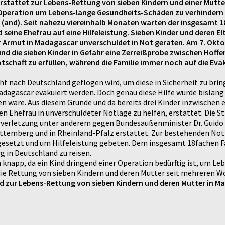
rstattet zur Lebens-Rettung von sieben Kindern und einer Mutte
d Operation um Lebens-lange Gesundheits-Schäden zu verhindern 
. (and). Seit nahezu viereinhalb Monaten warten der insgesamt 1
 seine Ehefrau auf eine Hilfeleistung. Sieben Kinder und deren E
rmut in Madagascar unverschuldet in Not geraten. Am 7. Oktober
 und die sieben Kinder in Gefahr eine Zerreißprobe zwischen Hof
chaft zu erfüllen, während die Familie immer noch auf die Eva
cht nach Deutschland geflogen wird, um diese in Sicherheit zu bri
dagascar evakuiert werden. Doch genau diese Hilfe wurde bislang 
en wäre. Aus diesem Grunde und da bereits drei Kinder inzwischen 
 Ehefrau in unverschuldeter Notlage zu helfen, erstattet. Die S
erverletzung unter anderem gegen Bundesaußenminister Dr. Guido 
rttemberg und in Rheinland-Pfalz erstattet. Zur bestehenden Not
is gesetzt und um Hilfeleistung gebeten. Dem insgesamt 18fachen 
 in Deutschland zu reisen.
h knapp, da ein Kind dringend einer Operation bedürftig ist, um 
 die Rettung von sieben Kindern und deren Mutter seit mehreren Wo
nd zur Lebens-Rettung von sieben Kindern und deren Mutter in M