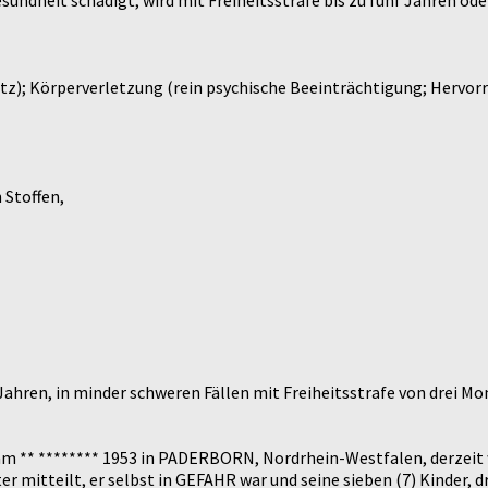
undheit schädigt, wird mit Freiheitsstrafe bis zu fünf Jahren oder
tz); Körperverletzung (rein psychische Beeinträchtigung; Hervor
 Stoffen,
ahren, in minder schweren Fällen mit Freiheitsstrafe von drei Mon
en am ** ******** 1953 in PADERBORN, Nordrhein-Westfalen, derz
 mitteilt, er selbst in GEFAHR war und seine sieben (7) Kinder, d