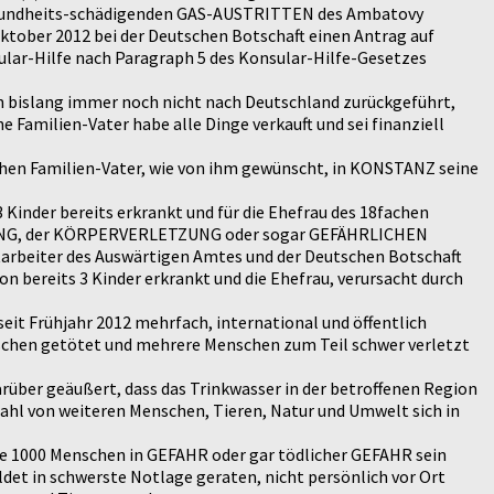
 Gesundheits-schädigenden GAS-AUSTRITTEN des Ambatovy
Oktober 2012 bei der Deutschen Botschaft einen Antrag auf
lar-Hilfe nach Paragraph 5 des Konsular-Hilfe-Gesetzes
den bislang immer noch nicht nach Deutschland zurückgeführt,
 Familien-Vater habe alle Dinge verkauft und sei finanziell
hen Familien-Vater, wie von ihm gewünscht, in KONSTANZ seine
Kinder bereits erkrankt und für die Ehefrau des 18fachen
ISTUNG, der KÖRPERVERLETZUNG oder sogar GEFÄHRLICHEN
rbeiter des Auswärtigen Amtes und der Deutschen Botschaft
eits 3 Kinder erkrankt und die Ehefrau, verursacht durch
it Frühjahr 2012 mehrfach, international und öffentlich
nschen getötet und mehrere Menschen zum Teil schwer verletzt
ber geäußert, dass das Trinkwasser in der betroffenen Region
ahl von weiteren Menschen, Tieren, Natur und Umwelt sich in
re 1000 Menschen in GEFAHR oder gar tödlicher GEFAHR sein
ldet in schwerste Notlage geraten, nicht persönlich vor Ort