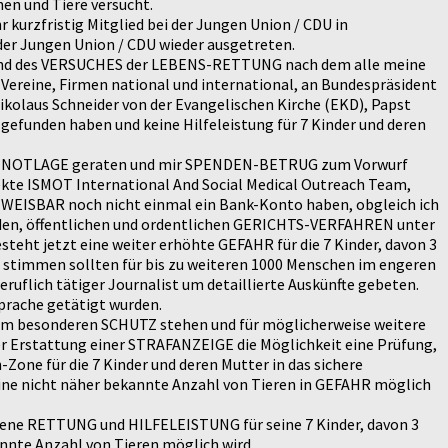
en und Tiere versucht.
 kurzfristig Mitglied bei der Jungen Union / CDU in
der Jungen Union / CDU wieder ausgetreten.
 und des VERSUCHES der LEBENS-RETTUNG nach dem alle meine
 Vereine, Firmen national und international, an Bundespräsident
Nikolaus Schneider von der Evangelischen Kirche (EKD), Papst
efunden haben und keine Hilfeleistung für 7 Kinder und deren
erer NOTLAGE geraten und mir SPENDEN-BETRUG zum Vorwurf
ekte ISMOT International And Social Medical Outreach Team,
HWEISBAR noch nicht einmal ein Bank-Konto haben, obgleich ich
en, öffentlichen und ordentlichen GERICHTS-VERFAHREN unter
teht jetzt eine weiter erhöhte GEFAHR für die 7 Kinder, davon 3
rs stimmen sollten für bis zu weiteren 1000 Menschen im engeren
lich tätiger Journalist um detaillierte Auskünfte gebeten.
prache getätigt wurden.
alem besonderen SCHUTZ stehen und für möglicherweise weitere
er Erstattung einer STRAFANZEIGE die Möglichkeit eine Prüfung,
Zone für die 7 Kinder und deren Mutter in das sichere
eine nicht näher bekannte Anzahl von Tieren in GEFAHR möglich
etene RETTUNG und HILFELEISTUNG für seine 7 Kinder, davon 3
annte Anzahl von Tieren möglich wird.