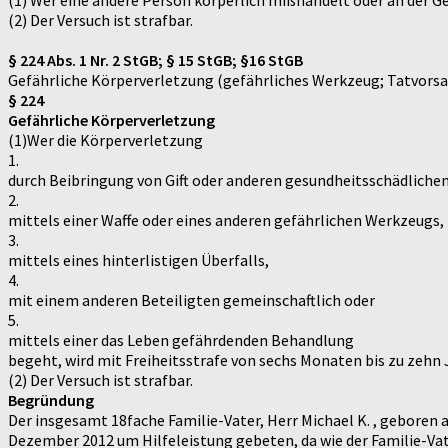
(1) Wer eine andere Person körperlich mißhandelt oder an der Ges
(2) Der Versuch ist strafbar.
§ 224 Abs. 1 Nr. 2 StGB; § 15 StGB; §16 StGB
Gefährliche Körperverletzung (gefährliches Werkzeug; Tatvorsa
§ 224
Gefährliche Körperverletzung
(1)Wer die Körperverletzung
1.
durch Beibringung von Gift oder anderen gesundheitsschädlichen
2.
mittels einer Waffe oder eines anderen gefährlichen Werkzeugs,
3.
mittels eines hinterlistigen Überfalls,
4.
mit einem anderen Beteiligten gemeinschaftlich oder
5.
mittels einer das Leben gefährdenden Behandlung
begeht, wird mit Freiheitsstrafe von sechs Monaten bis zu zehn J
(2) Der Versuch ist strafbar.
Begründung
Der insgesamt 18fache Familie-Vater, Herr Michael K. , gebor
Dezember 2012 um Hilfeleistung gebeten, da wie der Familie-Vater