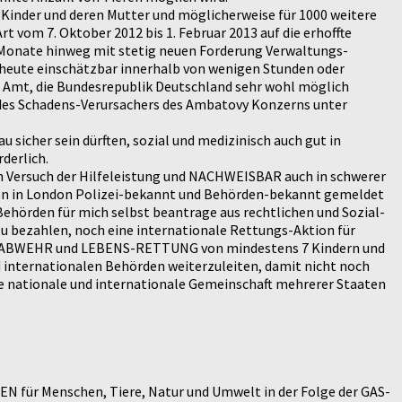
 Kinder und deren Mutter und möglicherweise für 1000 weitere
 vom 7. Oktober 2012 bis 1. Februar 2013 auf die erhoffte
onate hinweg mit stetig neuen Forderung Verwaltungs-
t heute einschätzbar innerhalb von wenigen Stunden oder
 Amt, die Bundesrepublik Deutschland sehr wohl möglich
 des Schadens-Verursachers des Ambatovy Konzerns unter
u sicher sein dürften, sozial und medizinisch auch gut in
derlich.
n Versuch der Hilfeleistung und NACHWEISBAR auch in schwerer
nien in London Polizei-bekannt und Behörden-bekannt gemeldet
Behörden für mich selbst beantrage aus rechtlichen und Sozial-
zu bezahlen, noch eine internationale Rettungs-Aktion für
EN-ABWEHR und LEBENS-RETTUNG von mindestens 7 Kindern und
 internationalen Behörden weiterzuleiten, damit nicht noch
ne nationale und internationale Gemeinschaft mehrerer Staaten
EN für Menschen, Tiere, Natur und Umwelt in der Folge der GAS-