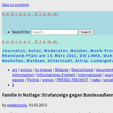
Skip to content
Andreas Klamm
Search for:
Andreas Klamm
Journalist, Autor, Moderator, Musiker, Musik-Pr
Rheinland-Pfalz am 14. März 2021, DIE LINKE, Wa
Neuhofen, Waldsee, Otterstadt, Altrip. Ludwigsha
art
/
artists
/
bi-lingual
/
Bildung
/
Deutschland
/
document
information
/
Informations-Freiheit
/
international
/
jour
people
/
Politik
/
presse
/
PRESSE-FREIHEIT
/
radio
/
socia
0
Familie in Notlage: Strafanzeige gegen Bundesaußenm
by
redaktionlu
·
01.02.2013