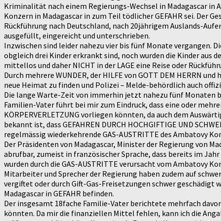
Kriminalität nach einem Regierungs-Wechsel in Madagascar in
Konzern in Madagascar in zum Teil tödlicher GEFAHR sei. Der Ges
Rückführung nach Deutschland, nach 20jährigem Auslands-Aufen
ausgefüllt, eingereicht und unterschrieben.
Inzwischen sind leider nahezu vier bis fünf Monate vergangen. D
obgleich drei Kinder erkrankt sind, noch wurden die Kinder aus d
mittellos und daher NICHT in der LAGE eine Reise oder Rückführu
Durch mehrere WUNDER, der HILFE von GOTT DEM HERRN und hilfs
neue Heimat zu finden und Polizei – Melde-behördlich auch offiz
Die lange Warte-Zeit von immerhin jetzt nahezu fünf Monaten be
Familien-Vater führt bei mir zum Eindruck, dass eine oder 
KÖRPERVERLETZUNG vorliegen könnten, da auch dem Auswärtigen
bekannt ist, dass GEFAHREN DURCH HOCHGIFTIGE UND SCHWERST 
regelmässig wiederkehrende GAS-AUSTRITTE des Ambatovy Konz
Der Präsidenten von Madagascar, Minister der Regierung von Mad
abrufbar, zumeist in französischer Sprache, dass bereits im J
wurden durch die GAS-AUSTRITTE verursacht vom Ambatovy Ko
Mitarbeiter und Sprecher der Regierung haben zudem auf schwe
vergiftet oder durch Gift-Gas-Freisetzungen schwer geschädigt 
Madagascar in GEFAHR befinden.
Der insgesamt 18fache Familie-Vater berichtete mehrfach davon
könnten. Da mir die finanziellen Mittel fehlen, kann ich die An