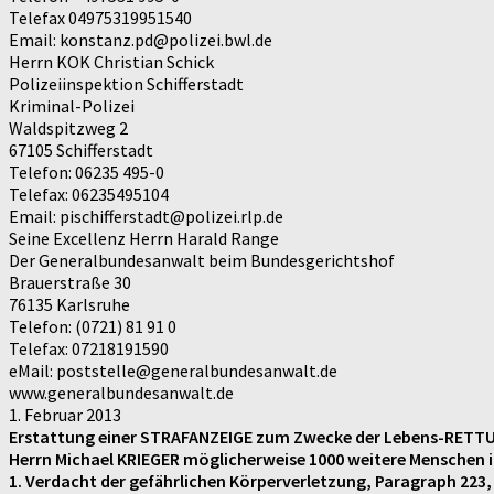
Telefax 04975319951540
Email: konstanz.pd@polizei.bwl.de
Herrn KOK Christian Schick
Polizeiinspektion Schifferstadt
Kriminal-Polizei
Waldspitzweg 2
67105 Schifferstadt
Telefon: 06235 495-0
Telefax: 06235495104
Email: pischifferstadt@polizei.rlp.de
Seine Excellenz Herrn Harald Range
Der Generalbundesanwalt beim Bundesgerichtshof
Brauerstraße 30
76135 Karlsruhe
Telefon: (0721) 81 91 0
Telefax: 07218191590
eMail: poststelle@generalbundesanwalt.de
www.generalbundesanwalt.de
1. Februar 2013
Erstattung einer STRAFANZEIGE zum Zwecke der Lebens-RETTUN
Herrn Michael KRIEGER möglicherweise 1000 weitere Menschen
1. Verdacht der gefährlichen Körperverletzung, Paragraph 223