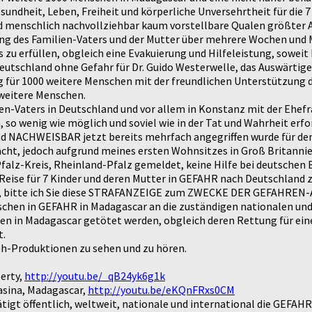
ndheit, Leben, Freiheit und körperliche Unversehrtheit für die 7
 menschlich nachvollziehbar kaum vorstellbare Qualen größter Art
 des Familien-Vaters und der Mutter über mehrere Wochen und M
 zu erfüllen, obgleich eine Evakuierung und Hilfeleistung, sowei
utschland ohne Gefahr für Dr. Guido Westerwelle, das Auswärtige
g für 1000 weitere Menschen mit der freundlichen Unterstützung
 weitere Menschen.
ien-Vaters in Deutschland und vor allem in Konstanz mit der Ehefra
o wenig wie möglich und soviel wie in der Tat und Wahrheit erfor
nd NACHWEISBAR jetzt bereits mehrfach angegriffen wurde für de
Nacht, jedoch aufgrund meines ersten Wohnsitzes in Groß Britan
falz-Kreis, Rheinland-Pfalz gemeldet, keine Hilfe bei deutschen 
 Reise für 7 Kinder und deren Mutter in GEFAHR nach Deutschland 
ren, bitte ich Sie diese STRAFANZEIGE zum ZWECKE DER GEFAHR
chen in GEFAHR in Madagascar an die zuständigen nationalen und
en in Madagascar getötet werden, obgleich deren Rettung für ei
t.
eh-Produktionen zu sehen und zu hören.
berty,
http://youtu.be/_qB24yk6g1k
asina, Madagascar,
http://youtu.be/eKQnFRxs0CM
igt öffentlich, weltweit, nationale und international die GEFAHR