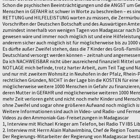
Schon die psychischen Beeinträchtigungen und die ANGST um Gesu
Menschen in GEFAHR ist schwer in Worte zu beschreiben – es sind
RETTUNG und HILFELEISTUNG warten zu müssen, die Zermürbung
Vorschriften der Deutschen Botschaft und des Auswärtigen Amtes
zumindest innerhalb von wenigen Tagen von Madagascar nach De
gewesen wäre und immer noch möglich ist und eine Hilfeleistun
anderem sicher auch möglich ist für möglicherweise bis zu 1000
Es dürfte außer Zweifel stehen, dass die 7 Kinder des Groß-Famil
Deutschland versorgt werden können – zeitnah und angemessen, s
Da ich NACHWEISBAR nicht über ausreichend finanziell Mittel u
NOTLAGE mich befinde, trotz harter Arbeit, zum Teil Tag und 
und nur mit zweitem Wohnsitz in Neuhofen in der Pfalz, Rhein-P
rechtlichen Gründen, NICHT in der Lage bin die KOSTEN für eine
möglicherweise weitere 1000 Menschen in Gefahr zu finanzie
deren Mutter in GEFAHR und möglicherweise weiteren 1000 Mens
mehr Zeit verloren geht und nicht noch mehr Kinder und Mensch
ohne Zweifel und sogar ohne größeren Aufwand noch möglich is
Weitere Informationen sind auch in Video- und Radio- und Ferns
Videos zu den Ammoniak-Gas-Freisetzungen in Madagascar
1, Interview mit Michael Krieger am Telefon, bei Radio TV IBS Li
2. Interview mit Herrn Alain Mahavimbina, Chef de Region Toam
Der Regierungs-Mitarbeiter der Regierung von Madagascar bestät