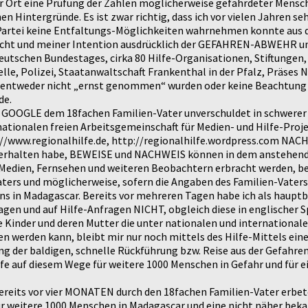
or Ort eine Prüfung der Zahlen möglicherweise gefährdeter Mensch
Hintergründe. Es ist zwar richtig, dass ich vor vielen Jahren sehr
r Partei keine Entfaltungs-Möglichkeiten wahrnehmen konnte aus 
Sicht und meiner Intention ausdrücklich der GEFAHREN-ABWEHR
eutschen Bundestages, cirka 80 Hilfe-Organisationen, Stiftungen,
lle, Polizei, Staatanwaltschaft Frankenthal in der Pfalz, Präses 
 entweder nicht „ernst genommen“ wurden oder keine Beachtung g
de.
via GOOGLE dem 18fachen Familien-Vater unverschuldet in schw
nationalen freien Arbeitsgemeinschaft für Medien- und Hilfe-Proj
//www.regionalhilfe.de, http://regionalhilfe.wordpress.com NAC
erhalten habe, BEWEISE und NACHWEIS können in dem anstehend
Medien, Fernsehen und weiteren Beobachtern erbracht werden, bes
-Vaters und möglicherweise, sofern die Angaben des Familien-Vate
Madagascar. Bereits vor mehreren Tagen habe ich als hauptberuf
gen und auf Hilfe-Anfragen NICHT, obgleich diese in englischer S
e Kinder und deren Mutter die unter nationalen und internation
 werden kann, bleibt mir nur noch mittels des Hilfe-Mittels ein
g der baldigen, schnelle Rückführung bzw. Reise aus der Gefahren-
fe auf diesem Wege für weitere 1000 Menschen in Gefahr und für 
 bereits vor vier MONATEN durch den 18fachen Familien-Vater erb
ür weitere 1000 Menschen in Madagascar und eine nicht näher bek