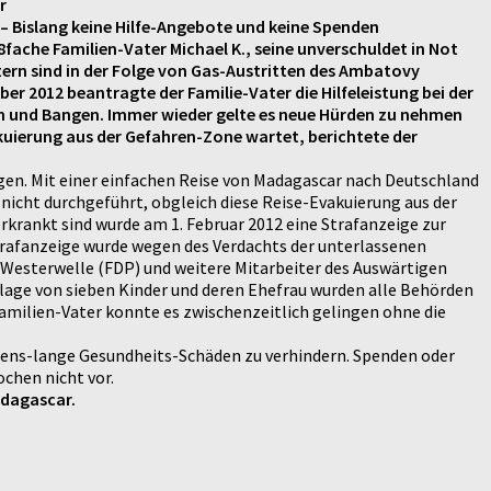
r
– Bislang keine Hilfe-Angebote und keine Spenden
8fache Familien-Vater Michael K., seine unverschuldet in Not
ltern sind in der Folge von Gas-Austritten des Ambatovy
 2012 beantragte der Familie-Vater die Hilfeleistung bei der
fen und Bangen. Immer wieder gelte es neue Hürden zu nehmen
kuierung aus der Gefahren-Zone wartet, berichtete der
ngen. Mit einer einfachen Reise von Madagascar nach Deutschland
nicht durchgeführt, obgleich diese Reise-Evakuierung aus der
erkrankt sind wurde am 1. Februar 2012 eine Strafanzeige zur
trafanzeige wurde wegen des Verdachts der unterlassenen
Westerwelle (FDP) und weitere Mitarbeiter des Auswärtigen
lage von sieben Kinder und deren Ehefrau wurden alle Behörden
Familien-Vater konnte es zwischenzeitlich gelingen ohne die
Lebens-lange Gesundheits-Schäden zu verhindern. Spenden oder
chen nicht vor.
adagascar.